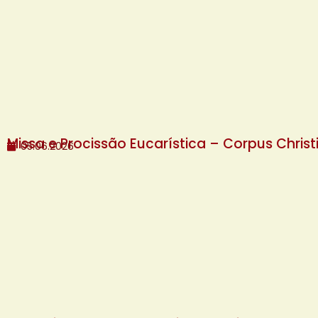
Missa e Procissão Eucarística – Corpus Christ
05.06.2026