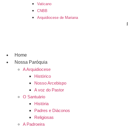
Ir
Vaticano
para
CNBB
o
Arquidiocese de Mariana
conteúdo
Home
Nossa Paróquia
A Arquidiocese
Histórico
Nosso Arcebispo
A voz do Pastor
O Santuário
História
Padres e Diáconos
Religiosas
A Padroeira