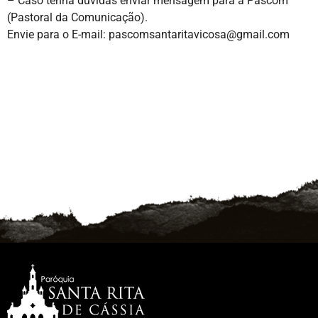
– Caso tenha dúvidas enviar mensagem para a Pascom
(Pastoral da Comunicação).
Envie para o E-mail: pascomsantaritavicosa@gmail.com