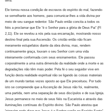
terra.
Ele tomou nossa condição de escravos do espírito do mal, fazendo-
se semelhante aos homens, para comunicar-lhes a vida divina por
meio de seu sangue redentor. São Paulo então concita a todos os
fiéis a proclamar que Ele “é o Senhor para a glória de Deus Pai” (Fl
2,11). Ele se revelou a nós pela sua encarnação, mostrando nosso
destino final pela sua Ascensão. Os cristão então não ficam
meramente estupefatos diante da obra divina, mas, rendem
continuamente graça, louvam o seu Senhor com uma vida
inteiramente conformada com seus ensinamentos. Ele passou
corporalmente a uma outra dimensão da realidade onde a morte e as
degradações não têm mais poder. Pela fé o seu seguidor vive em
função desta realidade espiritual não se ligando às coisas materiais
de um mundo tantas vezes oposto ao que Ele preceituou. Por tudo
isto se compreende que a Ascenção de Jesus não foi, realmente,
uma partida, nem uma separação de seus discípulos e de sua Igreja.
Jesus permanece no meio de seus fiéis na Eucaristia e através das
iluminações contínuas do Espírito divino. São Paulo atestou que
“ninguém pode dizer que Jesus é o Senhor senão no Espírito Santo”