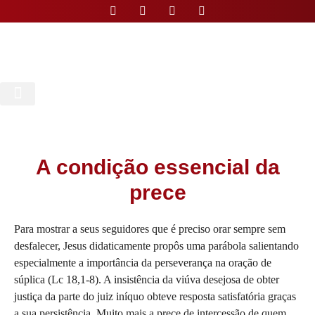
Nossa Paróquia
A condição essencial da
prece
Para mostrar a seus seguidores que é preciso orar sempre sem 
desfalecer, Jesus didaticamente propôs uma parábola salientando 
especialmente a importância da perseverança na oração de 
súplica (Lc 18,1-8). A insistência da viúva desejosa de obter 
justiça da parte do juiz iníquo obteve resposta satisfatória graças 
a sua persistência. Muito mais a prece de intercessão de quem 