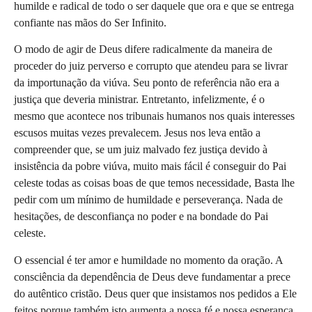
humilde e radical de todo o ser daquele que ora e que se entrega 
confiante nas mãos do Ser Infinito. 
O modo de agir de Deus difere radicalmente da maneira de 
proceder do juiz perverso e corrupto que atendeu para se livrar 
da importunação da viúva. Seu ponto de referência não era a 
justiça que deveria ministrar. Entretanto, infelizmente, é o 
mesmo que acontece nos tribunais humanos nos quais interesses 
escusos muitas vezes prevalecem. Jesus nos leva então a 
compreender que, se um juiz malvado fez justiça devido à 
insistência da pobre viúva, muito mais fácil é conseguir do Pai 
celeste todas as coisas boas de que temos necessidade, Basta lhe 
pedir com um mínimo de humildade e perseverança. Nada de 
hesitações, de desconfiança no poder e na bondade do Pai 
celeste. 
O essencial é ter amor e humildade no momento da oração. A 
consciência da dependência de Deus deve fundamentar a prece 
do autêntico cristão. Deus quer que insistamos nos pedidos a Ele 
feitos porque também isto aumenta a nossa fé e nossa esperança. 