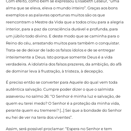
Com efeito, como bem se expressou Elisabeth Leseur, “uma
alma que se eleva, eleva o mundo inteiro”. Graças aos bons
exemplos e as palavras oportunas muitos são os que
reencontram o Mestre da Vida que a todos criou para a alegria
interior, para a paz da consciência durável e profunda, para
um júbilo todo divino. E deste modo que se caminha para o
Reino do céu, arrastando muitos para também o conquistar.
Trata-se de deixar de lado os falsos ídolos e de se entregar
inteiramente a Deus. Isto porque somente Deus é a vida
verdadeira. A idolatria dos falsos prazeres, da ambição, do afã
de dominar leva à frustração, à tristeza, à decepção.
É preciso então se converter para Aquele do qual vem toda
autêntica salvação. Cumpre poder dizer o que o salmista
asseverou no salmo 26: “O Senhor é minha luz e salvação, de
quem eu terei medo? O Senhor é a proteção da minha vida,
perante quem eu tremerei? […] Sei que a bondade do Senhor
eu hei de ver na terra dos viventes”.
Assim, será possível proclamar: “Espera no Senhor e tem