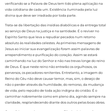
verificando se a Palavra de Deus tem tido plena aplicação na
vida cotidiana de cada um. Existência iluminada pela luz
divina que deve ser irradiada por toda parte.
Trata-se da libertação das insídias diabólicas e da entrega total
ao serviço de Deus na justiça e na santidade. É o reviver no
Espírito Santo que leva a repudiar pecados num retorno
absoluto às realidades celestes. As primeiras mensagens de
Jesus ao iniciar sua evangelização foram assim palavras de
arrependimento e purificação do coração. Assim se estará
caminhando na luz do Senhor e não nas trevas longe do reino
de Deus. É que neste reino não entrarão os orgulhosos, os
perversos, os pecadores renitentes. Entretanto, a imagem do
Reino do Céu não deve causar temor, mas, sim, o desejo de
não o perder através da humildade, do remorso, da mudança
de vida, pelo repúdio de toda ação indigna do cristão. É o
caminhar nobremente como em pleno dia, agindo sempre na
claridade, resplandecendo diante dos outros pelas boas obras.