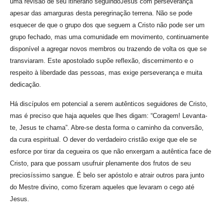
uma revisão de seu itinerário seguindoJesus com perseverança
apesar das amarguras desta peregrinação terrena. Não se pode
esquecer de que o grupo dos que seguem a Cristo não pode ser um
grupo fechado, mas uma comunidade em movimento, continuamente
disponível a agregar novos membros ou trazendo de volta os que se
transviaram. Este apostolado supõe reflexão, discernimento e o
respeito à liberdade das pessoas, mas exige perseverança e muita
dedicação.
Há discípulos em potencial a serem autênticos seguidores de Cristo,
mas é preciso que haja aqueles que lhes digam: “Coragem! Levanta-
te, Jesus te chama”. Abre-se desta forma o caminho da conversão,
da cura espiritual. O dever do verdadeiro cristão exige que ele se
esforce por tirar da cegueira os que não enxergam a autêntica face de
Cristo, para que possam usufruir plenamente dos frutos de seu
preciosíssimo sangue. É belo ser apóstolo e atrair outros para junto
do Mestre divino, como fizeram aqueles que levaram o cego até
Jesus.