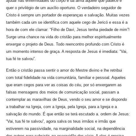
ajudar nas enfermidades do corpo e da alma aquele que padece e
quer o privilégio de um auxílio oportuno. O verdadeiro seguidor de
Cristo é sempre um portador de esperanças e salvação. Muitas vezes
também cada um se identifica com aquele cego de Jericó e essa é a
hora de com ele clamar: “Filho de Davi, Jesus tenha piedade de mim”!
Surge uma chance na vida do cristão para melhor espiritualmente
enxergar o projeto de Deus. Todo reencontro profundo com Cristo é
um momento intenso de graça. A resposta de Jesus é imediata: “Vai,
tua fé te salvou”.
Então o cristão passa sentir o amor do Mestre divino e lhe retribui
com total fidelidade na vida comunitária, familiar e pessoal. Aqueles
que eram cegos para ver as coisas do céu, por só enxergarem as
falsas mensagens dos meios de comunicação social, passam a
contemplar as maravilhas de Deus, vendo o seu amor e se dispondo
a trabalhar na Igreja, com a Igreja, pela Igreja, para a Igreja e a
salvação do mundo. É que então se terá escutado a. ordem de Jesus:
“Vai, tua fé te salvou”, agora salva os teus irmãos e irmãs que
estiverem na passividade, na marginalidade social, na dependência
dos outros para subsistir, na escravidão dos vício. A eles é preciso