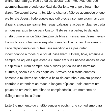
divino Taumaturgo. Não se calou, apesar das invectivas dos que
acompanhavam o poderoso Rabi da Galileia. Agiu, pois foram lhe
dizer: “Coragem! Levanta-te, Ele te chama”. Não se acomodou e logo
ele foi até Jesus. Todo aquele que crê precisa sempre examinar com
diligência seus pensamentos, suas palavras e ações e julgar se cada
um desses atos tende para Cristo. Nisto está a perfeição da vida
cristã como ensinou São Gregório de Nissa. Pensar em Jesus, levar-
lhe súplicas confiantes e segui-lo como fez Bar Timeu. Esse era um
cego dependente dos outros, era mendigo e se pôs gritar,
incomodando a todos que por ali passavam. Ontem, hoje, amanhã e
sempre há aqueles que estão a clamar em suas necessidades físicas
e espirituais. Nem sempre são ouvidos por causa das barreiras
culturais, sociais e suas sequelas. Através da história quantos
homens e mulheres se acham à beira do caminho e ouvem passar
cristãos e estendem as mãos e lançam súplicas, pois querem um
pouco de amizade, um olhar de complacência, um momento de
diálogo como fazia Jesus.
Este é o momento do cristão vencer o egoísmo, o comodismo para