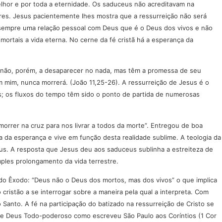
lhor e por toda a eternidade. Os saduceus não acreditavam na
tres. Jesus pacientemente lhes mostra que a ressurreição não será
 sempre uma relação pessoal com Deus que é o Deus dos vivos e não
mortais a vida eterna. No cerne da fé cristã há a esperança da
r, não, porém, a desaparecer no nada, mas têm a promessa de seu
m mim, nunca morrerá. (João 11,25-26). A ressurreição de Jesus é o
es; os fluxos do tempo têm sido o ponto de partida de numerosas
orrer na cruz para nos livrar a todos da morte”. Entregou de boa
 da esperança e vive em função desta realidade sublime. A teologia da
us. A resposta que Jesus deu aos saduceus sublinha a estreiteza de
ples prolongamento da vida terrestre.
o do Êxodo: “Deus não o Deus dos mortos, mas dos vivos” o que implica
ristão a se interrogar sobre a maneira pela qual a interpreta. Com
Santo. A fé na participação do batizado na ressurreição de Cristo se
este Deus Todo-poderoso como escreveu São Paulo aos Coríntios (1 Cor