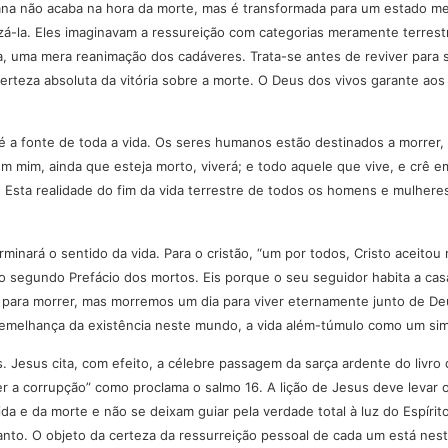
ana não acaba na hora da morte, mas é transformada para um estado me
izá-la. Eles imaginavam a ressureição com categorias meramente terres
, uma mera reanimação dos cadáveres. Trata-se antes de reviver para
erteza absoluta da vitória sobre a morte. O Deus dos vivos garante aos 
le é a fonte de toda a vida. Os seres humanos estão destinados a morre
m mim, ainda que esteja morto, viverá; e todo aquele que vive, e crê e
. Esta realidade do fim da vida terrestre de todos os homens e mulher
ará o sentido da vida. Para o cristão, “um por todos, Cristo aceitou m
 segundo Prefácio dos mortos. Eis porque o seu seguidor habita a casa
 para morrer, mas morremos um dia para viver eternamente junto de De
semelhança da existência neste mundo, a vida além-túmulo como um sim
s. Jesus cita, com efeito, a célebre passagem da sarça ardente do livr
a corrupção” como proclama o salmo 16. A lição de Jesus deve levar o c
e da morte e não se deixam guiar pela verdade total à luz do Espírito 
 Santo. O objeto da certeza da ressurreição pessoal de cada um está n