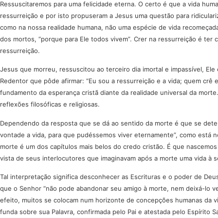
Ressuscitaremos para uma felicidade eterna. O certo é que a vida hum
ressurreição e por isto propuseram a Jesus uma questão para ridicular
como na nossa realidade humana, não uma espécie de vida recomeçada
dos mortos, “porque para Ele todos vivem”. Crer na ressurreição é ter c
ressurreição.
Jesus que morreu, ressuscitou ao terceiro dia imortal e impassível, E
Redentor que pôde afirmar: “Eu sou a ressurreição e a vida; quem crê e
fundamento da esperança cristã diante da realidade universal da morte
reflexões filosóficas e religiosas.
Dependendo da resposta que se dá ao sentido da morte é que se determin
vontade a vida, para que pudéssemos viver eternamente”, como está no
morte é um dos capítulos mais belos do credo cristão. É que nascemos
vista de seus interlocutores que imaginavam após a morte uma vida à 
Tal interpretação significa desconhecer as Escrituras e o poder de Deu
que o Senhor “não pode abandonar seu amigo à morte, nem deixá-lo ver 
efeito, muitos se colocam num horizonte de concepções humanas da vida 
funda sobre sua Palavra, confirmada pelo Pai e atestada pelo Espírito