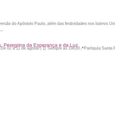
rsão do Apóstolo Paulo, além das festividades nos bairros U
..
s, Peregrina da Esperança e da Luz
️ De 02 a 11 de agosto | ⏰ Sempre às 19h30📍Paróquia Santa