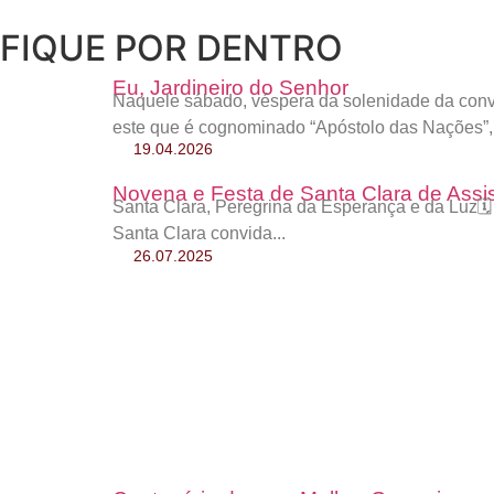
FIQUE POR DENTRO
Eu, Jardineiro do Senhor
Naquele sábado, véspera da solenidade da conve
este que é cognominado “Apóstolo das Nações”,.
19.04.2026
Novena e Festa de Santa Clara de Assi
Santa Clara, Peregrina da Esperança e da Luz
Santa Clara convida...
26.07.2025