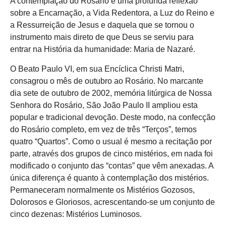
A contemplação do Rosário é uma profunda reflexão
sobre a Encarnação, a Vida Redentora, a Luz do Reino e
a Ressurreição de Jesus e daquela que se tornou o
instrumento mais direto de que Deus se serviu para
entrar na História da humanidade: Maria de Nazaré.
O Beato Paulo VI, em sua Encíclica Christi Matri,
consagrou o mês de outubro ao Rosário. No marcante
dia sete de outubro de 2002, memória litúrgica de Nossa
Senhora do Rosário, São João Paulo II ampliou esta
popular e tradicional devoção. Deste modo, na confecção
do Rosário completo, em vez de três “Terços”, temos
quatro “Quartos”. Como o usual é mesmo a recitação por
parte, através dos grupos de cinco mistérios, em nada foi
modificado o conjunto das “contas” que vêm anexadas. A
única diferença é quanto à contemplação dos mistérios.
Permaneceram normalmente os Mistérios Gozosos,
Dolorosos e Gloriosos, acrescentando-se um conjunto de
cinco dezenas: Mistérios Luminosos.