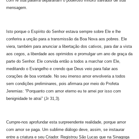
com fé sua palavra deparariam o poderoso influxo salvador de sua
mensagem.
Isto porque o Espírito do Senhor estava sempre sobre Ele e lhe
conferira a unção para a transmissão da Boa Nova aos pobres. Ele
viera, também para anunciar a libertação dos cativos, para dar a vista
aos cegos, a liberdade aos oprimidos e promulgar um ano de graça da
parte do Senhor. Ele convida então a todos a marchar com Ele,
meditando o Evangelho e crendo que Deus veio para falar aos
corações de boa vontade. No seu imenso amor envolveria a todos
sem condições preliminares, pois afirmara por meio do Profeta
Jeremias: “Porquanto com amor eterno eu te amei por isso com
benignidade te atraí” (Jr 31,3).
Cumpre-nos aprofundar esta surpreendente realidade, porque amor
com amor se paga. Um sublime diálogo deve, assim, se instaurar
entre a criatura e seu Criador. Registrou São Lucas que na Sinagoga