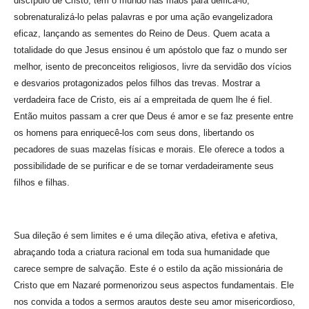
discípulo de Cristo, tem o mundo nas mãos para deificá-lo,
sobrenaturalizá-lo pelas palavras e por uma ação evangelizadora
eficaz, lançando as sementes do Reino de Deus. Quem acata a
totalidade do que Jesus ensinou é um apóstolo que faz o mundo ser
melhor, isento de preconceitos religiosos, livre da servidão dos vícios
e desvarios protagonizados pelos filhos das trevas. Mostrar a
verdadeira face de Cristo, eis aí a empreitada de quem lhe é fiel.
Então muitos passam a crer que Deus é amor e se faz presente entre
os homens para enriquecê-los com seus dons, libertando os
pecadores de suas mazelas físicas e morais. Ele oferece a todos a
possibilidade de se purificar e de se tornar verdadeiramente seus
filhos e filhas.
Sua dileção é sem limites e é uma dileção ativa, efetiva e afetiva,
abraçando toda a criatura racional em toda sua humanidade que
carece sempre de salvação. Este é o estilo da ação missionária de
Cristo que em Nazaré pormenorizou seus aspectos fundamentais. Ele
nos convida a todos a sermos arautos deste seu amor misericordioso,