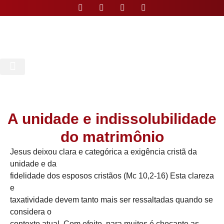
Nossa Paróquia
A unidade e indissolubilidade
do matrimônio
Jesus deixou clara e categórica a exigência cristã da
unidade e da
fidelidade dos esposos cristãos (Mc 10,2-16) Esta clareza
e
taxatividade devem tanto mais ser ressaltadas quando se
considera o
contexto atual. Com efeito, para muitos é chocante as