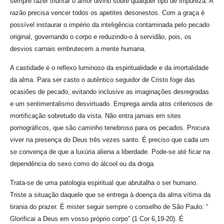
sempre fazer triunfar o amor divino sobre qualquer tipo de impureza. A
razão precisa vencer todos os apetites desonestos. Com a graça é
possível instaurar o império da inteligência contaminada pelo pecado
original, governando o corpo e reduzindo-o à servidão, pois, os
desvios carnais embrutecem a mente humana.
A castidade é o reflexo luminoso da espiritualidade e da imortalidade
da alma. Para ser casto o autêntico seguidor de Cristo foge das
ocasiões de pecado, evitando inclusive as imaginações desregradas
e um sentimentalismo desvirtuado. Emprega ainda atos criteriosos de
mortificação sobretudo da vista. Não entra jamais em sites
pornográficos, que são caminho tenebroso para os pecados. Procura
viver na presença do Deus três vezes santo. É preciso que cada um
se convença de que a luxúria aliena a liberdade. Pode-se até ficar na
dependência do sexo como do álcool ou da droga.
Trata-se de uma patologia espiritual que abrutalha o ser humano.
Triste a situação daquele que se entrega à doença da alma vítima da
tirania do prazer. É mister seguir sempre o conselho de São Paulo: “
Glorificai a Deus em vosso próprio corpo” (1 Cor 6,19-20). É