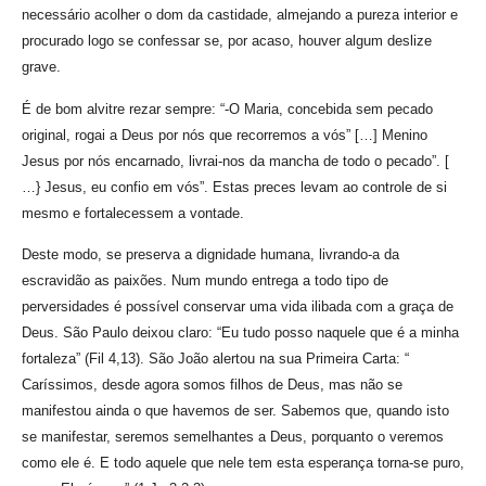
necessário acolher o dom da castidade, almejando a pureza interior e
procurado logo se confessar se, por acaso, houver algum deslize
grave.
É de bom alvitre rezar sempre: “-O Maria, concebida sem pecado
original, rogai a Deus por nós que recorremos a vós” […] Menino
Jesus por nós encarnado, livrai-nos da mancha de todo o pecado”. [
…} Jesus, eu confio em vós”. Estas preces levam ao controle de si
mesmo e fortalecessem a vontade.
Deste modo, se preserva a dignidade humana, livrando-a da
escravidão as paixões. Num mundo entrega a todo tipo de
perversidades é possível conservar uma vida ilibada com a graça de
Deus. São Paulo deixou claro: “Eu tudo posso naquele que é a minha
fortaleza” (Fil 4,13). São João alertou na sua Primeira Carta: “
Caríssimos, desde agora somos filhos de Deus, mas não se
manifestou ainda o que havemos de ser. Sabemos que, quando isto
se manifestar, seremos semelhantes a Deus, porquanto o veremos
como ele é. E todo aquele que nele tem esta esperança torna-se puro,