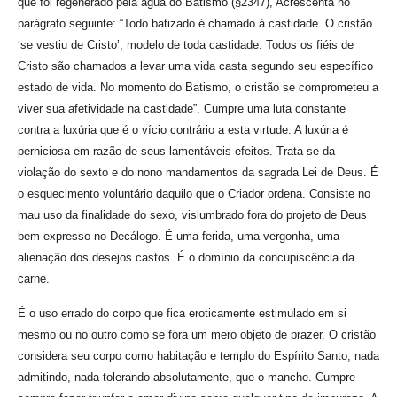
que foi regenerado pela água do Batismo (§2347), Acrescenta no
parágrafo seguinte: “Todo batizado é chamado à castidade. O cristão
‘se vestiu de Cristo’, modelo de toda castidade. Todos os fiéis de
Cristo são chamados a levar uma vida casta segundo seu específico
estado de vida. No momento do Batismo, o cristão se comprometeu a
viver sua afetividade na castidade”. Cumpre uma luta constante
contra a luxúria que é o vício contrário a esta virtude. A luxúria é
perniciosa em razão de seus lamentáveis efeitos. Trata-se da
violação do sexto e do nono mandamentos da sagrada Lei de Deus. É
o esquecimento voluntário daquilo que o Criador ordena. Consiste no
mau uso da finalidade do sexo, vislumbrado fora do projeto de Deus
bem expresso no Decálogo. É uma ferida, uma vergonha, uma
alienação dos desejos castos. É o domínio da concupiscência da
carne.
É o uso errado do corpo que fica eroticamente estimulado em si
mesmo ou no outro como se fora um mero objeto de prazer. O cristão
considera seu corpo como habitação e templo do Espírito Santo, nada
admitindo, nada tolerando absolutamente, que o manche. Cumpre