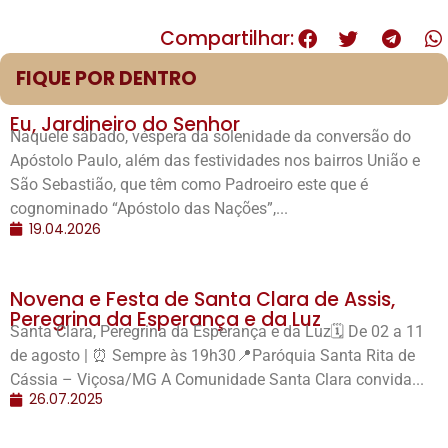
Compartilhar:
FIQUE POR DENTRO
Eu, Jardineiro do Senhor
Naquele sábado, véspera da solenidade da conversão do
Apóstolo Paulo, além das festividades nos bairros União e
São Sebastião, que têm como Padroeiro este que é
cognominado “Apóstolo das Nações”,...
19.04.2026
Novena e Festa de Santa Clara de Assis,
Peregrina da Esperança e da Luz
Santa Clara, Peregrina da Esperança e da Luz🗓️ De 02 a 11
de agosto | ⏰ Sempre às 19h30📍Paróquia Santa Rita de
Cássia – Viçosa/MG A Comunidade Santa Clara convida...
26.07.2025