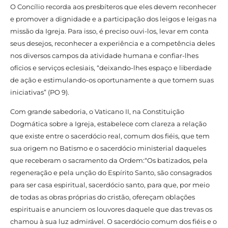
O Concílio recorda aos presbíteros que eles devem reconhecer
e promover a dignidade e a participação dos leigos e leigas na
missão da Igreja. Para isso, é preciso ouvi-los, levar em conta
seus desejos, reconhecer a experiência e a competência deles
nos diversos campos da atividade humana e confiar-lhes
ofícios e serviços eclesiais, “deixando-lhes espaço e liberdade
de ação e estimulando-os oportunamente a que tomem suas
iniciativas” (PO 9).
Com grande sabedoria, o Vaticano II, na Constituição
Dogmática sobre a Igreja, estabelece com clareza a relação
que existe entre o sacerdócio real, comum dos fiéis, que tem
sua origem no Batismo e o sacerdócio ministerial daqueles
que receberam o sacramento da Ordem:“Os batizados, pela
regeneração e pela unção do Espírito Santo, são consagrados
para ser casa espiritual, sacerdócio santo, para que, por meio
de todas as obras próprias do cristão, ofereçam oblações
espirituais e anunciem os louvores daquele que das trevas os
chamou à sua luz admirável. O sacerdócio comum dos fiéis e o