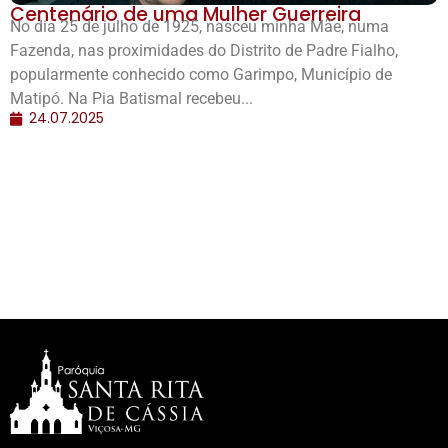
Centenário de uma Mulher Guerreira
No dia 25 de julho de 1925, nasceu minha Mãe, numa
Fazenda, nas proximidades do Distrito de Padre Fialho,
popularmente conhecido como Garimpo, Município de
Matipó. Na Pia Batismal recebeu...
24.07.2025