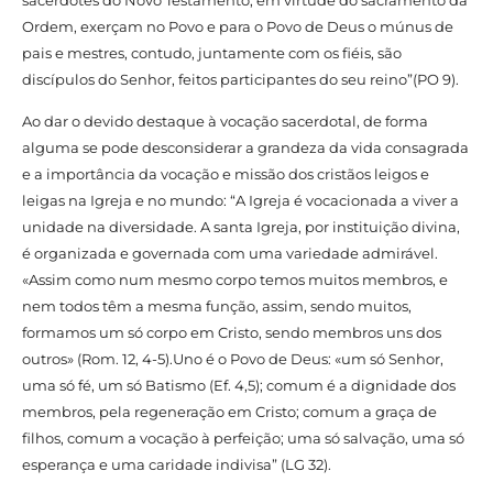
Ordem, exerçam no Povo e para o Povo de Deus o múnus de
pais e mestres, contudo, juntamente com os fiéis, são
discípulos do Senhor, feitos participantes do seu reino”(PO 9).
Ao dar o devido destaque à vocação sacerdotal, de forma
alguma se pode desconsiderar a grandeza da vida consagrada
e a importância da vocação e missão dos cristãos leigos e
leigas na Igreja e no mundo: “A Igreja é vocacionada a viver a
unidade na diversidade. A santa Igreja, por instituição divina,
é organizada e governada com uma variedade admirável.
«Assim como num mesmo corpo temos muitos membros, e
nem todos têm a mesma função, assim, sendo muitos,
formamos um só corpo em Cristo, sendo membros uns dos
outros» (Rom. 12, 4-5).Uno é o Povo de Deus: «um só Senhor,
uma só fé, um só Batismo (Ef. 4,5); comum é a dignidade dos
membros, pela regeneração em Cristo; comum a graça de
filhos, comum a vocação à perfeição; uma só salvação, uma só
esperança e uma caridade indivisa” (LG 32).