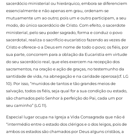
sacerdócio ministerial ou hierárquico, embora se diferenciem
essencialmente e não apenas em grau, ordenam-se
mutuamente um ao outro; pois um e outro participam, a seu
modo, do único sacerdócio de Cristo. Com efeito, o sacerdote
ministerial, pelo seu poder sagrado, forma e conduz o povo
sacerdotal, realiza o sacrifício eucarístico fazendo as vezes de
Cristo e oferece-o a Deus em nome de todo o povo; os fiéis, por
sua parte, concorrem para a oblação da Eucaristia em virtude
do seu sacerdócio real, que eles exercem na recepção dos
sacramentos, na oração e ação de graças, no testemunho da
santidade de vida, na abnegação e na caridade operosa(cf. LG
10). Por isso, “munidos de tantos e tão grandes meios de
salvação, todos os fiéis, seja qual for a sua condição ou estado,
são chamados pelo Senhor à perfeição do Pai, cada um por
seu caminho” (LG 11).
Especial lugar ocupa na Igreja a Vida Consagrada que não é
“intermédio entre o estado dos clérigos e o dos leigos, pois de
ambos os estados são chamados por Deus alguns cristãos, a