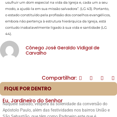
usufruir um dom especial na vida da Igreja e, cada um a seu
modo, a ajudá-la em sua missão salvadora”. (LG 43). Portanto,
o estado constituído pela profissão dos conselhos evangélicos,
embora não pertença à estrutura hierárquica da Igreja, está
contudo inabalavelmente ligado à sua vida e santidade (LG
44).
Cônego José Geraldo Vidigal de
Carvalho
Compartilhar:
FIQUE POR DENTRO
Eu, Jardineiro do Senhor
Naquele sábado, véspera da solenidade da conversão do
Apóstolo Paulo, além das festividades nos bairros União e
São Sebastião, que têm como Padroeiro este que é