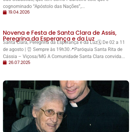
cognominado “Apóstolo das Nações”,...
19.04.2026
Novena e Festa de Santa Clara de Assis,
Peregrina da Esperança e da Luz
Santa Clara, Peregrina da Esperança e da Luz🗓️ De 02 a 11
de agosto | ⏰ Sempre às 19h30📍Paróquia Santa Rita de
Cássia – Viçosa/MG A Comunidade Santa Clara convida...
26.07.2025