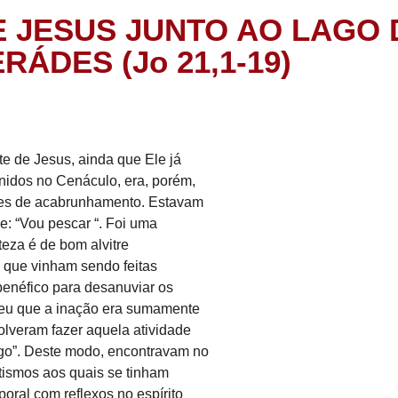
E JESUS JUNTO AO LAGO 
RÁDES (Jo 21,1-19)
te de Jesus, ainda que Ele já
nidos no Cenáculo, era, porém,
ntes de acabrunhamento. Estavam
e: “Vou pescar “. Foi uma
teza é de bom alvitre
as que vinham sendo feitas
benéfico para desanuviar os
eu que a inação era sumamente
olveram fazer aquela atividade
igo”. Deste modo, encontravam no
tismos aos quais se tinham
oral com reflexos no espírito