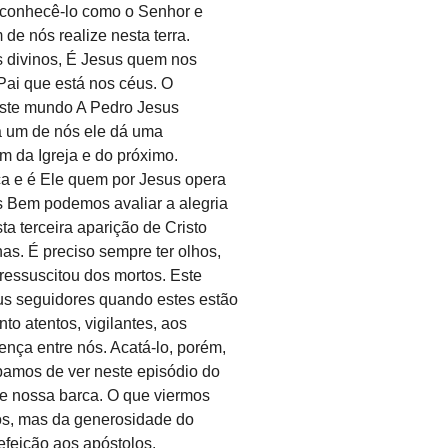
reconhecê-lo como o Senhor e
de nós realize nesta terra.
s divinos, É Jesus quem nos
 Pai que está nos céus. O
 este mundo A Pedro Jesus
da um de nós ele dá uma
m da Igreja e do próximo.
ça e é Ele quem por Jesus opera
s Bem podemos avaliar a alegria
a terceira aparição de Cristo
as. É preciso sempre ter olhos,
ressuscitou dos mortos. Este
us seguidores quando estes estão
o atentos, vigilantes, aos
nça entre nós. Acatá-lo, porém,
abamos de ver neste episódio do
e nossa barca. O que viermos
ços, mas da generosidade do
refeição aos apóstolos.