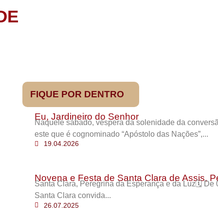
DE
FIQUE POR DENTRO
Eu, Jardineiro do Senhor
Naquele sábado, véspera da solenidade da conversão
este que é cognominado “Apóstolo das Nações”,...
19.04.2026
Novena e Festa de Santa Clara de Assis, P
Santa Clara, Peregrina da Esperança e da Luz🗓️ D
Santa Clara convida...
26.07.2025