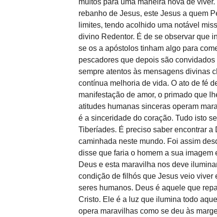
muitos para uma maneira nova de viver.
rebanho de Jesus, este Jesus a quem 
limites, tendo acolhido uma notável miss
divino Redentor. É de se observar que 
se os a apóstolos tinham algo para come
pescadores que depois são convidados a
sempre atentos às mensagens divinas c
contínua melhoria de vida. O ato de fé de
manifestação de amor, o primado que lh
atitudes humanas sinceras operam marav
é a sinceridade do coração. Tudo isto s
Tiberíades. É preciso saber encontrar 
caminhada neste mundo. Foi assim desd
disse que faria o homem a sua imagem 
Deus e esta maravilha nos deve ilumina
condição de filhós que Jesus veio viver
seres humanos. Deus é aquele que repa
Cristo. Ele é a luz que ilumina todo aq
opera maravilhas como se deu às marge