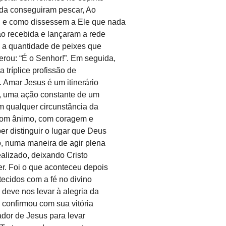
ada conseguiram pescar, Ao
u e como dissessem a Ele que nada
ão recebida e lançaram a rede
oi a quantidade de peixes que
rou: “É o Senhor!”. Em seguida,
a tríplice profissão de
. Amar Jesus é um itinerário
s, uma ação constante de um
m qualquer circunstância da
, com ânimo, com coragem e
r distinguir o lugar que Deus
o, numa maneira de agir plena
alizado, deixando Cristo
er. Foi o que aconteceu depois
ecidos com a fé no divino
deve nos levar à alegria da
 confirmou com sua vitória
ador de Jesus para levar