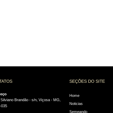
TATOS
SEÇÕES DO SITE
reço
Home
Silviano Brandão - s/n, Viçosa - MG,
Noticias
-035
Semeando