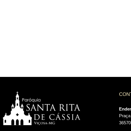
CON
Ende
Praça 
36570