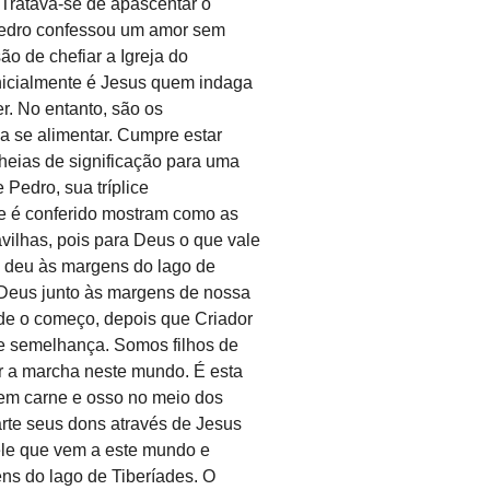
 Tratava-se de apascentar o
Pedro confessou um amor sem
ão de chefiar a Igreja do
inicialmente é Jesus quem indaga
r. No entanto, são os
 se alimentar. Cumpre estar
heias de significação para uma
 Pedro, sua tríplice
e é conferido mostram como as
ilhas, pois para Deus o que vale
e deu às margens do lago de
a Deus junto às margens de nossa
e o começo, depois que Criador
e semelhança. Somos filhos de
r a marcha neste mundo. É esta
 em carne e osso no meio dos
rte seus dons através de Jesus
uele que vem a este mundo e
ns do lago de Tiberíades. O