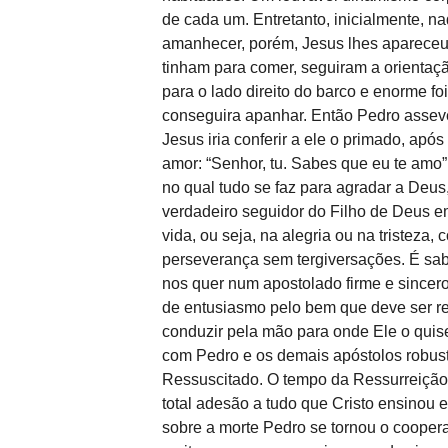
de cada um. Entretanto, inicialmente, n
amanhecer, porém, Jesus lhes aparece
tinham para comer, seguiram a orientaç
para o lado direito do barco e enorme f
conseguira apanhar. Então Pedro asseve
Jesus iria conferir a ele o primado, após 
amor: “Senhor, tu. Sabes que eu te amo”
no qual tudo se faz para agradar a Deu
verdadeiro seguidor do Filho de Deus e
vida, ou seja, na alegria ou na tristeza
perseverança sem tergiversações. É sabe
nos quer num apostolado firme e sincer
de entusiasmo pelo bem que deve ser re
conduzir pela mão para onde Ele o quis
com Pedro e os demais apóstolos robust
Ressuscitado. O tempo da Ressurreição 
total adesão a tudo que Cristo ensinou e
sobre a morte Pedro se tornou o cooper