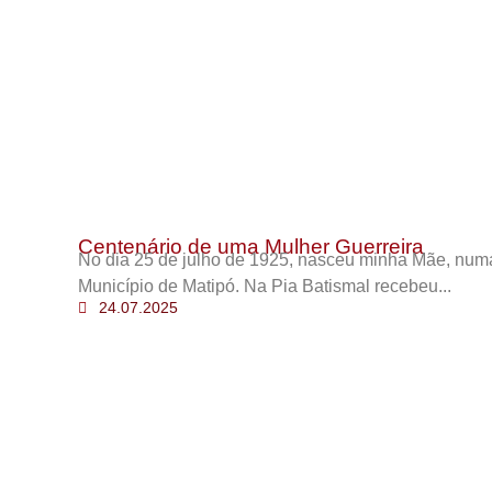
Centenário de uma Mulher Guerreira
No dia 25 de julho de 1925, nasceu minha Mãe, num
Município de Matipó. Na Pia Batismal recebeu...
24.07.2025