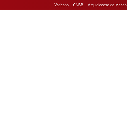
Vaticano
CNBB
Arquidiocese de Marian
Home
Nossa Paró