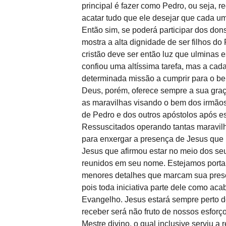
principal é fazer como Pedro, ou seja, 
acatar tudo que ele desejar que cada um 
Então sim, se poderá participar dos don
mostra a alta dignidade de ser filhos do
cristão deve ser então luz que ulminas
confiou uma altíssima tarefa, mas a ca
determinada missão a cumprir para o be
Deus, porém, oferece sempre a sua gra
as maravilhas visando o bem dos irmão
de Pedro e dos outros apóstolos após est
Ressuscitados operando tantas maravilh
para enxergar a presença de Jesus que 
Jesus que afirmou estar no meio dos se
reunidos em seu nome. Estejamos portant
menores detalhes que marcam sua prese
pois toda iniciativa parte dele como ac
Evangelho. Jesus estará sempre perto d
receber será não fruto de nossos esfor
Mestre divino, o qual inclusive serviu a 