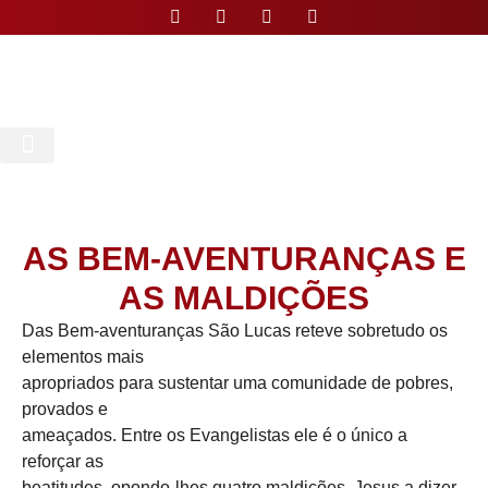
Nossa Paróquia
AS BEM-AVENTURANÇAS E
AS MALDIÇÕES
Das Bem-aventuranças São Lucas reteve sobretudo os
elementos mais
apropriados para sustentar uma comunidade de pobres,
provados e
ameaçados. Entre os Evangelistas ele é o único a
reforçar as
beatitudes, opondo-lhes quatro maldições. Jesus a dizer