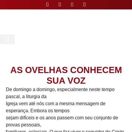
Nossa Paróquia
AS OVELHAS CONHECEM
SUA VOZ
De domingo a domingo, especialmente neste tempo
pascal, a liturgia da
Igreja vem até nós com a mesma mensagem de
esperança. Embora os tempos
sejam difíceis e os anos passem com seu conjunto de
provas pessoais,
familiares, eclesiais. O que faz viver o seguidor de Cristo