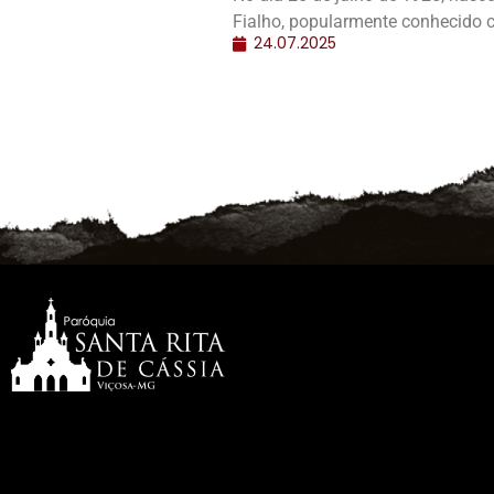
Fialho, popularmente conhecido c
24.07.2025