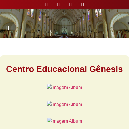
Nossa Paróquia
Centro Educacional Gênesis