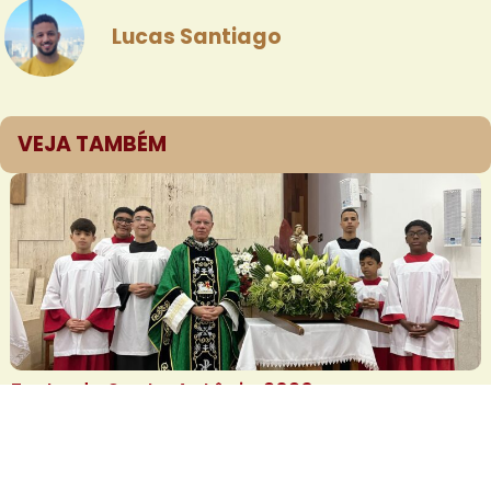
Lucas Santiago
VEJA TAMBÉM
Festa de Santo Antônio 2026
22.06.2026