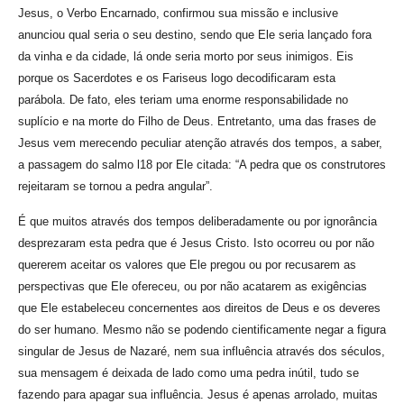
Jesus, o Verbo Encarnado, confirmou sua missão e inclusive
anunciou qual seria o seu destino, sendo que Ele seria lançado fora
da vinha e da cidade, lá onde seria morto por seus inimigos. Eis
porque os Sacerdotes e os Fariseus logo decodificaram esta
parábola. De fato, eles teriam uma enorme responsabilidade no
suplício e na morte do Filho de Deus. Entretanto, uma das frases de
Jesus vem merecendo peculiar atenção através dos tempos, a saber,
a passagem do salmo l18 por Ele citada: “A pedra que os construtores
rejeitaram se tornou a pedra angular”.
É que muitos através dos tempos deliberadamente ou por ignorância
desprezaram esta pedra que é Jesus Cristo. Isto ocorreu ou por não
quererem aceitar os valores que Ele pregou ou por recusarem as
perspectivas que Ele ofereceu, ou por não acatarem as exigências
que Ele estabeleceu concernentes aos direitos de Deus e os deveres
do ser humano. Mesmo não se podendo cientificamente negar a figura
singular de Jesus de Nazaré, nem sua influência através dos séculos,
sua mensagem é deixada de lado como uma pedra inútil, tudo se
fazendo para apagar sua influência. Jesus é apenas arrolado, muitas