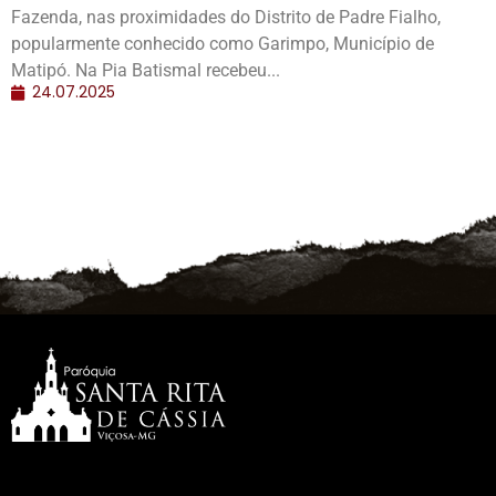
Fazenda, nas proximidades do Distrito de Padre Fialho,
popularmente conhecido como Garimpo, Município de
Matipó. Na Pia Batismal recebeu...
24.07.2025