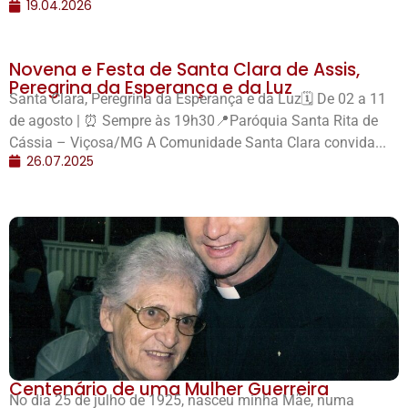
19.04.2026
Novena e Festa de Santa Clara de Assis,
Peregrina da Esperança e da Luz
Santa Clara, Peregrina da Esperança e da Luz🗓️ De 02 a 11
de agosto | ⏰ Sempre às 19h30📍Paróquia Santa Rita de
Cássia – Viçosa/MG A Comunidade Santa Clara convida...
26.07.2025
Centenário de uma Mulher Guerreira
No dia 25 de julho de 1925, nasceu minha Mãe, numa