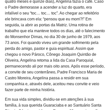
quatro meses e quinze dias), Angelina fazia o café. Caso
o Padre demorasse a acender a luz do quarto, era
infalível o seu “toc… toc… toc”. Ao chegar ao refeitório
ele brincava com ela: “pensou que eu morri?!” Em
seguida, ia abrir as portas da Matriz. Uma rotina de
trabalho que ela manteve todos os dias, até o falecimento
do Monsenhor Dimas, no dia 30 de junho de 1979, aos
73 anos. Foi quando viveu um grande sofrimento pela
perda do amigo, pastor e guia espiritual. Assim que
chegou o novo Pároco, Cônego Joaquim Quintão de
Oliveira, Angelina retoma a lida da Casa Paroquial,
permanecendo ali por mais oito anos. Após esse período,
a convite de seu conterrâneo, Padre Francisco Maria de
Castro Moreira, Angelina passa a residir em sua
companhia e, através dele, aceitou meu convite e veio
fazer parte de minha história.
Em sua vida simples, dividiu-se em atenções à sua
família, à sua querida Guaraciaba e ao Santuário Santa