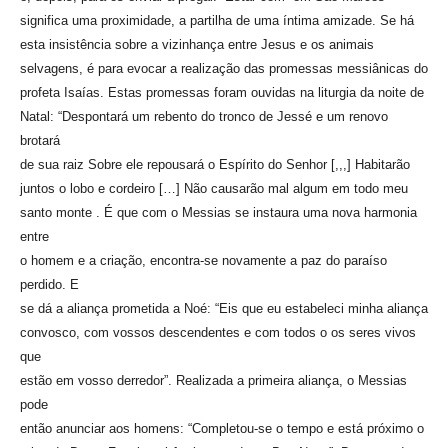
significa uma proximidade, a partilha de uma íntima amizade. Se há
esta insistência sobre a vizinhança entre Jesus e os animais
selvagens, é para evocar a realização das promessas messiânicas do
profeta Isaías. Estas promessas foram ouvidas na liturgia da noite de
Natal: “Despontará um rebento do tronco de Jessé e um renovo
brotará
de sua raiz Sobre ele repousará o Espírito do Senhor [,,,] Habitarão
juntos o lobo e cordeiro […] Não causarão mal algum em todo meu
santo monte . É que com o Messias se instaura uma nova harmonia
entre
o homem e a criação, encontra-se novamente a paz do paraíso
perdido. E
se dá a aliança prometida a Noé: “Eis que eu estabeleci minha aliança
convosco, com vossos descendentes e com todos o os seres vivos
que
estão em vosso derredor”. Realizada a primeira aliança, o Messias
pode
então anunciar aos homens: “Completou-se o tempo e está próximo o