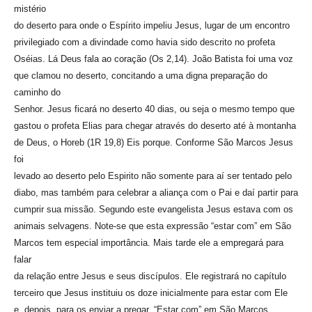
mistério
do deserto para onde o Espírito impeliu Jesus, lugar de um encontro
privilegiado com a divindade como havia sido descrito no profeta
Oséias. Lá Deus fala ao coração (Os 2,14). João Batista foi uma voz
que clamou no deserto, concitando a uma digna preparação do
caminho do
Senhor. Jesus ficará no deserto 40 dias, ou seja o mesmo tempo que
gastou o profeta Elias para chegar através do deserto até à montanha
de Deus, o Horeb (1R 19,8) Eis porque. Conforme São Marcos Jesus
foi
levado ao deserto pelo Espirito não somente para aí ser tentado pelo
diabo, mas também para celebrar a aliança com o Pai e daí partir para
cumprir sua missão. Segundo este evangelista Jesus estava com os
animais selvagens. Note-se que esta expressão “estar com” em São
Marcos tem especial importância. Mais tarde ele a empregará para
falar
da relação entre Jesus e seus discípulos. Ele registrará no capítulo
terceiro que Jesus instituiu os doze inicialmente para estar com Ele
e, depois, para os enviar a pregar. “Estar com” em São Marcos