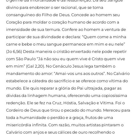
divino para enobrecer o ser racional, que se torna
consanguíneo do Filho de Deus. Concede ao homem seu
Coração para moldar o coração humano de acordo com a
imensidade de sua ternura. Confere ao homem a ventura de
participar de sua divindade e declara: “Quem come a minha
carne e bebe o meu sangue permanece em mim e eu nele”
(Jo 6,56) Desta maneira o cristão enxertado nele pode repetir
com São Paulo “Já não sou eu quem vive é Cristo quem vive
em mim” (Gal 2,20). No Cenáculo Jesus lega também o
mandamento do amor: “Amai-vos uns aos outros”. No Calvário
estabelece a cátedra do sacrifício e se oferece como vítima do
mundo. Ele quis reparar a glória do Pai ultrajada, pagar as
dívidas da linhagem humana, oferecendo uma copiosíssima
redenção. Ele se fez na Cruz, Hóstia, Salvação e Vítima. Foi o
Cordeiro de Deus que tirou o pecado do mundo. Mereceu para
toda a humanidade o perdão e a graça, frutos de uma
misericórdia infinita. Com razão, muitos artistas pintaram o
Calvário com anjos e seus cálices de ouro recolhendo o