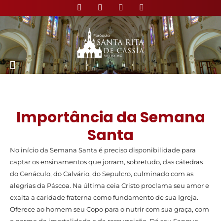
Nossa Paróquia
Importância da Semana
Santa
No início da Semana Santa é preciso disponibilidade para
captar os ensinamentos que jorram, sobretudo, das cátedras
do Cenáculo, do Calvário, do Sepulcro, culminado com as
alegrias da Páscoa. Na última ceia Cristo proclama seu amor e
exalta a caridade fraterna como fundamento de sua Igreja.
Oferece ao homem seu Copo para o nutrir com sua graça, com
o germe da imortalidade e da ressurreição. Dá seu Sangue