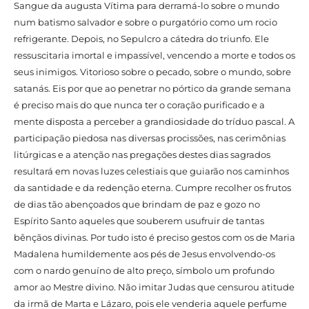
Sangue da augusta Vítima para derramá-lo sobre o mundo
num batismo salvador e sobre o purgatório como um rocio
refrigerante. Depois, no Sepulcro a cátedra do triunfo. Ele
ressuscitaria imortal e impassível, vencendo a morte e todos os
seus inimigos. Vitorioso sobre o pecado, sobre o mundo, sobre
satanás. Eis por que ao penetrar no pórtico da grande semana
é preciso mais do que nunca ter o coração purificado e a
mente disposta a perceber a grandiosidade do tríduo pascal. A
participação piedosa nas diversas procissões, nas cerimônias
litúrgicas e a atenção nas pregações destes dias sagrados
resultará em novas luzes celestiais que guiarão nos caminhos
da santidade e da redenção eterna. Cumpre recolher os frutos
de dias tão abençoados que brindam de paz e gozo no
Espírito Santo aqueles que souberem usufruir de tantas
bênçãos divinas. Por tudo isto é preciso gestos com os de Maria
Madalena humildemente aos pés de Jesus envolvendo-os
com o nardo genuíno de alto preço, símbolo um profundo
amor ao Mestre divino. Não imitar Judas que censurou atitude
da irmã de Marta e Lázaro, pois ele venderia aquele perfume