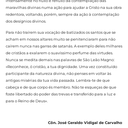
intensamente no fluxo e refluxo da contemplação das
maravilhas divinas numa ação para ajudar a Cristo na sua obra
redentora, voltando, porém, sempre da ação à contemplação
dos desígnios divinos.
Para não traírem sua vocação de batizados os santos que se
acham em nossos altares muito se penitenciaram para não
caírem nunca nas garras de satanás. A exemplo deles milhares
de cristãos a exalarem o suavíssimo perfume das virtudes.
Nunca se medita demais nas palavras de São Leão Magno:
«Reconhece, ó cristão, a tua dignidade. Uma vez constituído
participante da natureza divina, não penses em voltar às
antigas misérias da tua vida passada. Lembra-te de que
cabeça e de que corpo és membro. Não te esqueças de que
foste libertado do poder das trevas e transferido para a luz e
para o Reino de Deus».
Côn. José Geraldo Vidigal de Carvalho