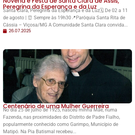
Novena e Festa de Santa Clara de Assis,
Peregrina da Esperança e da Luz
Santa Clara, Peregrina da Esperança e da Luz🗓️ De 02 a 11
de agosto | ⏰ Sempre às 19h30📍Paróquia Santa Rita de
Cássia – Viçosa/MG A Comunidade Santa Clara convida...
26.07.2025
Centenário de uma Mulher Guerreira
No dia 25 de julho de 1925, nasceu minha Mãe, numa
Fazenda, nas proximidades do Distrito de Padre Fialho,
popularmente conhecido como Garimpo, Município de
Matipó. Na Pia Batismal recebeu...