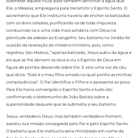
submeter àquele ritual para também santificar a água que
Ele, o Messias, empregaria para transmitir o Espírito Santo. O
sacramento que Ele instituiria haveria de encher os batizados
com os dons celestes, purificando-os de toda impureza,
conduzindo-os a uma vida mais solidária com Deus na
plenitude da adesão ao Evangelho. Seu batismo no Jordão foi
ocasião da revelação do mistério trinitário, pois, como
registrou São Mateus, “apenas batizado, Jesus subiu da água e
eis que se lhe abriram os céus e viu o Espírito de Deus em
figura de pomba descendo sobre Ele. E veio uma voz do céu
que dizia: “Este é o meu filho amado no qual ponho as minhas
complacências”. O Pai identifica o Filho e o apresenta ao povo.
Para Ele havia convergido o Espírito Santo e tudo isto
confirmando o testemunho de João Batista sobre a
superioridade daquele que se submetia a seu batismo.
Jesus, verdadeiro Deus, mas também verdadeiro homem,
assistiu sua missão consagrada pelo Pai e pelo Espírito Santo.
O batismo que Ele instituiria seria ministrado em nome da