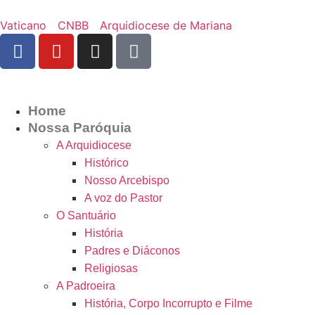
Vaticano
CNBB
Arquidiocese de Mariana
Home
Nossa Paróquia
A Arquidiocese
Histórico
Nosso Arcebispo
A voz do Pastor
O Santuário
História
Padres e Diáconos
Religiosas
A Padroeira
História, Corpo Incorrupto e Filme