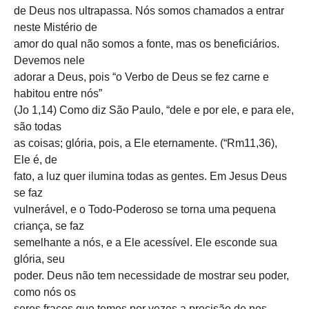
de Deus nos ultrapassa. Nós somos chamados a entrar
neste Mistério de
amor do qual não somos a fonte, mas os beneficiários.
Devemos nele
adorar a Deus, pois “o Verbo de Deus se fez carne e
habitou entre nós”
(Jo 1,14) Como diz São Paulo, “dele e por ele, e para ele,
são todas
as coisas; glória, pois, a Ele eternamente. (“Rm11,36),
Ele é, de
fato, a luz quer ilumina todas as gentes. Em Jesus Deus
se faz
vulnerável, e o Todo-Poderoso se torna uma pequena
criança, se faz
semelhante a nós, e a Ele acessível. Ele esconde sua
glória, seu
poder. Deus não tem necessidade de mostrar seu poder,
como nós os
seres fracos que temos por vezes a precisão de nos