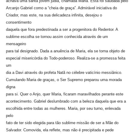
achava uma santa jovem judia, chamada Maria. Esta foi saudada pelo
Arcanjo Gabriel como a “cheia de graça”. Admirável iniciativa do
Criador, mas este, na sua delicadeza infinita, desejou o
consentimento
daquela que fora predestinada a ser a progenitora do Redentor. A
sublime escolha se tornou assim conhecida através de um
mensageiro
para tal designado. Dada a anuência de Maria, ela se torna objeto de
especial misericórdia do Todo-poderoso. Realiza-se a promessa feita
um
dia a Davi através do profeta Natã no célebre vaticínio messiânico.
Cumulando Maria de graças, o Ser Supremo preparou uma morada
digna
para si. Quer o Anjo, quer Maria, ficaram maravilhados perante este
acontecimento. Gabriel deslumbrado com a beleza daquela que era a
escolhida entre todas as mulheres. Maria, por seu turno, enlevada
pelo
fato de ter sido elegida para tão sublime missão de ser a Mãe do
Salvador. Comovida, ela reflete, mas não é precipitada e pede