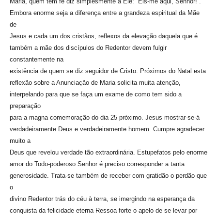
Maria, quem tem fé diz simplesmente a Ele:” Eis-me aqui, Senhor!”.
Embora enorme seja a diferença entre a grandeza espiritual da Mãe
de
Jesus e cada um dos cristãos, reflexos da elevação daquela que é
também a mãe dos discípulos do Redentor devem fulgir
constantemente na
existência de quem se diz seguidor de Cristo. Próximos do Natal esta
reflexão sobre a Anunciação de Maria solicita muita atenção,
interpelando para que se faça um exame de como tem sido a
preparação
para a magna comemoração do dia 25 próximo. Jesus mostrar-se-á
verdadeiramente Deus e verdadeiramente homem. Cumpre agradecer
muito a
Deus que revelou verdade tão extraordinária. Estupefatos pelo enorme
amor do Todo-poderoso Senhor é preciso corresponder a tanta
generosidade. Trata-se também de receber com gratidão o perdão que
o
divino Redentor trás do céu à terra, se imergindo na esperança da
conquista da felicidade eterna Ressoa forte o apelo de se levar por