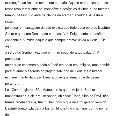
explicação ao Anjo de como isto se daria. Aquele era um instante de
respeitoso temor ante os insondáveis desígnios divinos e, ao mesmo
tempo, de fascínio ante os planos da eterna Sabedoria. Aí está a
razão
pela qual o mensageiro do céu explica que tudo seria obra do Espírito
Santo e que para Deus nada é impossível. Fulge então a adesão
confiante e humilde daquela que sempre esteve unida a Deus: “Eis
aqui
a serva do Senhor! Faça-se em mim segundo a tua palavra”. A
promessa
anterior de casamento dada a José em nada era infligida, mas serviria
para guardar o segredo do projeto salvífico de Deus até o ulterior
esclarecimento dado por Deus a José que seria o pai de Jesus
perante a
Lei. Como registrou São Mateus, «eis que o Anjo do Senhor
manifestou-se a ele em um sonho, dizendo: “José, filho de Davi, não
temas receber Maria, tua mulher, pois o que nela foi gerado vem do
Espírito Santo. Ela dará à luz um filho e tu o chamarás com o nome
de