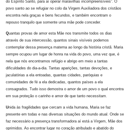
do Espírito Santo, para aí operar maravilhas incompreensíveis”. O
povo santo ao se refugiar no colo da Virgem Auxiliadora dos cristãos
encontra nela graças e bens fecundos, e também encontram o
repouso tranquilo que somente uma mãe pode conceder.
Q
uantas provas de amor esta Mãe nos transmite todos os dias
através de sua intercessão, quantos sinais visíveis podemos
contemplar dessa presença materna ao longo da história cristã. Maria
sempre ocupou um lugar de honra na vida do povo, uma vez que, é
nela que nós encontramos refúgio e abrigo em meio a tantas
dificuldades do dia-a-dia. Tantas aparições, tantas devoções, e
jaculatórias a ela entoadas, quantas cidades, paróquias e
comunidades de fé a ela dedicadas, quantos países a ela
consagrados. Tudo isso demostra o amor de um povo o qual encontra
em sua proteção o carinho e amor de que tanto necessitam.
U
nida às fragilidades que cercam a vida humana, Maria se faz
presente em todas e nas diversas situações do mundo atual. Onde se
faz necessário a presença transformadora aí está a Virgem, Mãe dos
oprimidos. Ao encontrar lugar no coração atribulado e abatido do