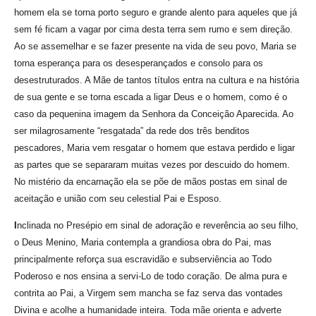
homem ela se torna porto seguro e grande alento para aqueles que já
sem fé ficam a vagar por cima desta terra sem rumo e sem direção.
Ao se assemelhar e se fazer presente na vida de seu povo, Maria se
torna esperança para os desesperançados e consolo para os
desestruturados. A Mãe de tantos títulos entra na cultura e na história
de sua gente e se torna escada a ligar Deus e o homem, como é o
caso da pequenina imagem da Senhora da Conceição Aparecida. Ao
ser milagrosamente “resgatada” da rede dos três benditos
pescadores, Maria vem resgatar o homem que estava perdido e ligar
as partes que se separaram muitas vezes por descuido do homem.
No mistério da encarnação ela se põe de mãos postas em sinal de
aceitação e união com seu celestial Pai e Esposo.
I
nclinada no Presépio em sinal de adoração e reverência ao seu filho,
o Deus Menino, Maria contempla a grandiosa obra do Pai, mas
principalmente reforça sua escravidão e subserviência ao Todo
Poderoso e nos ensina a servi-Lo de todo coração. De alma pura e
contrita ao Pai, a Virgem sem mancha se faz serva das vontades
Divina e acolhe a humanidade inteira. Toda mãe orienta e adverte