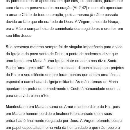
os primórdios da fé apostólica em que eles, os apóstolos, juntamente
com ela eram perseverantes na oração (At 2,42) e com ela aprendiam
a amar o Cristo de todo o coração, pois a mesma já não o possuía
devido ao fato que ele era todo de Deus. A Virgem, cheia de Graça,
era a Mãe e companheira de caminhada dos seguidores e crentes em
seu filho Jesus.
S
ua presença materna sempre foi de singular importância para a vida
da Igreja e do povo santo de Deus, a ponto de podermos dizer que
uma Igreja sem Maria é uma Igreja triste ou como nos diz o Santo
Padre “uma Igreja órfã”. Sua simplicidade, disponibilidade aos projetos
do Pai e o seu silêncio sempre foram pontos que deram uma tônica
especial a caminhada da Igreja militante. As mãos ternas de Maria
apontam em profundo comedimento o Cristo à humanidade sedenta
para uma vida plena n’Ele.
M
anifesta-se em Maria a suma do Amor misericordioso do Pai, pois
em Maria o homem perdido é finalmente encontrado e em suas
entranhas é finalmente resgatado por Deus. A Virgem oferente possui
um papel especialíssimo na vida da humanidade o que não repele a