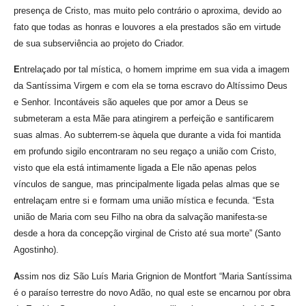
presença de Cristo, mas muito pelo contrário o aproxima, devido ao
fato que todas as honras e louvores a ela prestados são em virtude
de sua subserviência ao projeto do Criador.
E
ntrelaçado por tal mística, o homem imprime em sua vida a imagem
da Santíssima Virgem e com ela se torna escravo do Altíssimo Deus
e Senhor. Incontáveis são aqueles que por amor a Deus se
submeteram a esta Mãe para atingirem a perfeição e santificarem
suas almas. Ao subterrem-se àquela que durante a vida foi mantida
em profundo sigilo encontraram no seu regaço a união com Cristo,
visto que ela está intimamente ligada a Ele não apenas pelos
vínculos de sangue, mas principalmente ligada pelas almas que se
entrelaçam entre si e formam uma união mística e fecunda. “Esta
união de Maria com seu Filho na obra da salvação manifesta-se
desde a hora da concepção virginal de Cristo até sua morte” (Santo
Agostinho).
A
ssim nos diz São Luís Maria Grignion de Montfort “Maria Santíssima
é o paraíso terrestre do novo Adão, no qual este se encarnou por obra