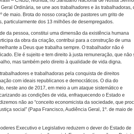
Brasil – CNBB, reunida, no Santuário Nacional de Nossa Senho
eral Ordinária, se une aos trabalhadores e às trabalhadoras, 
º de maio. Brota do nosso coração de pastores um grito de
os, particularmente dos 13 milhões de desempregados.
ade da pessoa, constitui uma dimensão da existência humana
articipa da obra da criação, contribui para a construção de uma
emelhante a Deus que trabalha sempre. O trabalhador não é
ficado. Ele é sujeito e tem direito à justa remuneração, que não
alho, mas também pelo direito à qualidade de vida digna.
 trabalhadores e trabalhadoras pela conquista de direitos
nação com ideais republicanos e democráticos. O dia do
do, neste ano de 2017, em meio a um ataque sistemático e
ecarizando as condições de vida, enfraquecendo o Estado e
 dizemos não ao “conceito economicista da sociedade, que pro
justiça social” (Papa Francisco, Audiência Geral, 1º. de maio de
oderes Executivo e Legislativo reduzem o dever do Estado de