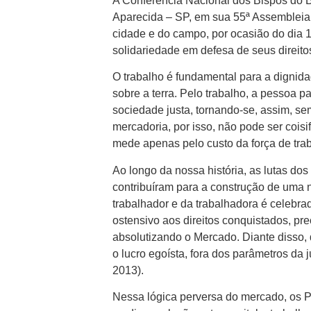
A Conferência Nacional dos Bispos do 
Aparecida – SP, em sua 55ª Assembleia G
cidade e do campo, por ocasião do dia 1
solidariedade em defesa de seus direit
O trabalho é fundamental para a dignid
sobre a terra. Pelo trabalho, a pessoa p
sociedade justa, tornando-se, assim, s
mercadoria, por isso, não pode ser coisi
mede apenas pelo custo da força de trab
Ao longo da nossa história, as lutas dos
contribuíram para a construção de uma 
trabalhador e da trabalhadora é celebra
ostensivo aos direitos conquistados, pr
absolutizando o Mercado. Diante disso,
o lucro egoísta, fora dos parâmetros da 
2013).
Nessa lógica perversa do mercado, os P