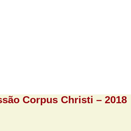
quia
Espiritualidade
Notícias
Artigos
Multim
ssão Corpus Christi – 2018