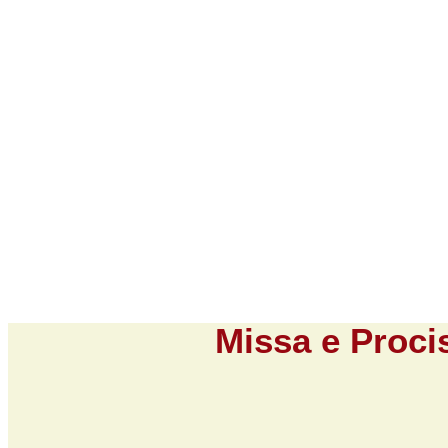
Home
Nossa Paró
Missa e Proci