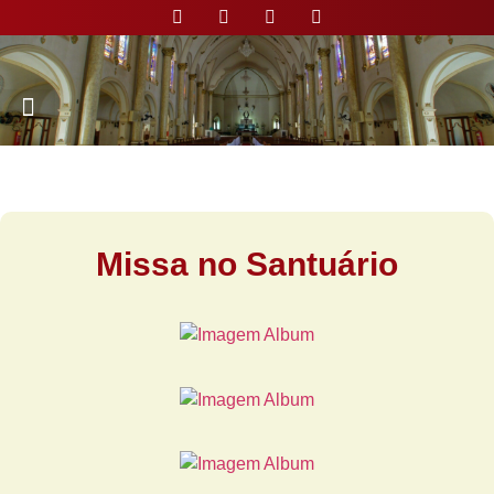
Nossa Paróquia
Missa no Santuário