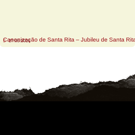
Canonização de Santa Rita – Jubileu de Santa Rit
27.05.2026