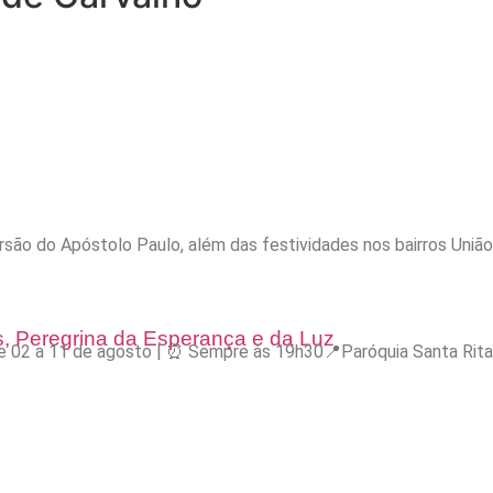
são do Apóstolo Paulo, além das festividades nos bairros Uniã
s, Peregrina da Esperança e da Luz
️ De 02 a 11 de agosto | ⏰ Sempre às 19h30📍Paróquia Santa Ri