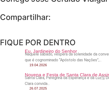
Compartilhar:
FIQUE POR DENTRO
Eu, Jardineiro do Senhor
Naquele sábado, véspera da solenidade da conver
que é cognominado “Apóstolo das Nações”,...
19.04.2026
Novena e Festa de Santa Clara de Assi
Santa Clara, Peregrina da Esperança e da Luz🗓
Clara convida...
26.07.2025