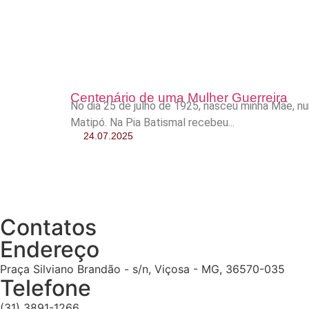
Centenário de uma Mulher Guerreira
No dia 25 de julho de 1925, nasceu minha Mãe, n
Matipó. Na Pia Batismal recebeu...
24.07.2025
Contatos
Endereço
Praça Silviano Brandão - s/n, Viçosa - MG, 36570-035
Telefone
(31) 3891-1266