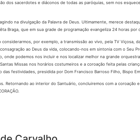
ão dos sacerdotes e diáconos de todas as paróquias, sem nos esquece
gindo na divulgação da Palavra de Deus. Ultimamente, merece destaque 
aêta Braga, que em sua grade de programação evangeliza 24 horas por d
considerarmos, por exemplo, a transmissão ao vivo, pela TV Viçosa, da 
a consagração ao Deus da vida, colocando-nos em sintonia com o Seu P
, onde podemos nos incluir e nos localizar melhor na grande orquestra 
ntas Missas nos horários costumeiros e a coroação feita pelas criança
 das festividades, presidida por Dom Francisco Barroso Filho, Bispo Emé
. Retornando ao interior do Santuário, concluiremos com a coroação 
 CORAÇÃO.
 de Carvalho