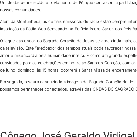
Um destaque merecido é o Momento de Fé, que conta com a participaç
nossas comunidades.
Além da Montanhesa, as demais emissoras de rádio estão sempre intera
instalação da Rádio Web Semeando no Edifício Padre Carlos dos Reis B
O leque das ondas do Sagrado Coração de Jesus se abre ainda mais, ao 
da televisão. Este “areópago” dos tempos atuais pode favorecer noss
amor e misericórdia pela humanidade inteira. É como um grande espelho
convidados para as celebrações em honra ao Sagrado Coração, com as Sa
de julho, domingo, às 15 horas, ocorrerá a Santa Missa de encerramento
Em seguida, rasoura conduzindo a imagem do Sagrado Coração de Jesus
possamos permanecer conectados, através das ONDAS DO SAGRADO
Cônego José Geraldo Vidigal