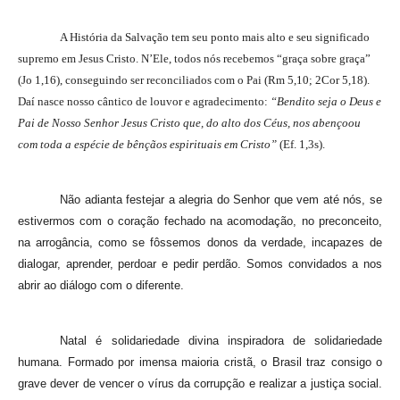
A História da Salvação tem seu ponto mais alto e seu significado
supremo em Jesus Cristo. N’Ele, todos nós recebemos “graça sobre graça”
(Jo 1,16), conseguindo ser reconciliados com o Pai (Rm 5,10; 2Cor 5,18).
Daí nasce nosso cântico de louvor e agradecimento:
“Bendito seja o Deus e
Pai de Nosso Senhor Jesus Cristo que, do alto dos Céus, nos abençoou
com toda a espécie de bênçãos espirituais em Cristo”
(Ef. 1,3s).
Não adianta festejar a alegria do Senhor que vem até nós, se
estivermos com o coração fechado na acomodação, no preconceito,
na arrogância, como se fôssemos donos da verdade, incapazes de
dialogar, aprender, perdoar e pedir perdão. Somos convidados a nos
abrir ao diálogo com o diferente.
Natal é solidariedade divina inspiradora de solidariedade
humana. Formado por imensa maioria cristã, o Brasil traz consigo o
grave dever de vencer o vírus da corrupção e realizar a justiça social.