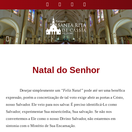
Nossa Paróquia
Natal do Senhor
Desejar simplesmente um
“Feliz Natal”
pode até ser uma benéfica
expressão, porém a concretização de tal voto exige abrir as portas a Cristo,
nosso Salvador. Ele veio para nos salvar. É preciso identificá-Lo como
Salvador; experimentar Sua misericórdia, Sua salvação. Se não nos
convertermos a Ele como o nosso Divino Salvador, não estaremos em
sintonia com o Mistério de Sua Encarnação.