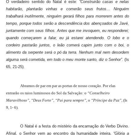
O verdadeiro sentido do Natal é este:
“Construirão casas e nelas
habitarão, plantarão vinhas e comerão seus frutos… Ninguém
trabalhará inutilmente, ninguém gerará filhos para morrerem antes do
tempo, porque todos serão a descendência dos abençoados de Javé,
juntamente com seus filhos. Antes que me invoquem, eu responderei;
quando começarem a falar, eu já estarei atendendo. O lobo e o
cordeiro pastarão juntos, o leão comerá capim junto com o boi, o
alimento da serpente será o pó da terra. Nenhum mal nem desordem
alguma será cometida, em todo o meu monte santo, diz o Senhor”.
(Is
65, 21-25).
Abramos de par em par as portas de nosso coração. Por elas
entrarão os raios luminosos do Sol da Salvação: o
“Conselheiro
Maravilhoso”
,
“Deus Forte”
,
“Pai para sempre”
, o
“Príncipe da Paz”
, (Is
9, 1- 6).
O Natal é a festa do mistério da encarnação do Verbo Divino.
Afinal, o Senhor vem ao encontro da humanidade inteira.
“
Glória a