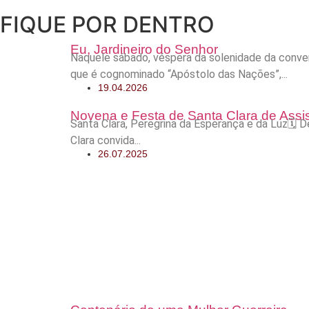
FIQUE POR DENTRO
Eu, Jardineiro do Senhor
Naquele sábado, véspera da solenidade da conver
que é cognominado “Apóstolo das Nações”,...
19.04.2026
Novena e Festa de Santa Clara de Assi
Santa Clara, Peregrina da Esperança e da Luz🗓
Clara convida...
26.07.2025