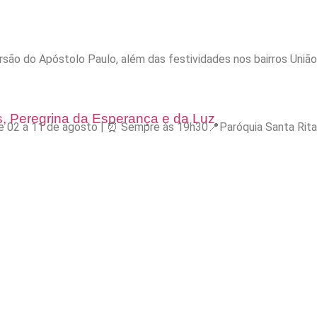
são do Apóstolo Paulo, além das festividades nos bairros Uniã
s, Peregrina da Esperança e da Luz
️ De 02 a 11 de agosto | ⏰ Sempre às 19h30📍Paróquia Santa Ri