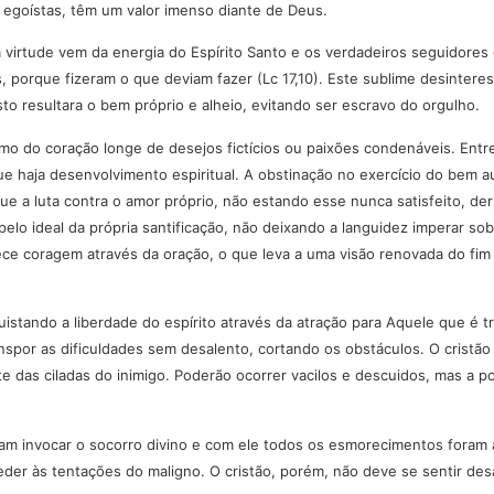
s egoístas, têm um valor imenso diante de Deus.
 virtude vem da energia do Espírito Santo e os verdadeiros seguidores 
porque fizeram o que deviam fazer (Lc 17,10). Este sublime desinteress
 resultara o bem próprio e alheio, evitando ser escravo do orgulho.
mo do coração longe de desejos fictícios ou paixões condenáveis. Entr
 haja desenvolvimento espiritual. A obstinação no exercício do bem au
e a luta contra o amor próprio, não estando esse nunca satisfeito, der
r pelo ideal da própria santificação, não deixando a languidez imperar 
ece coragem através da oração, o que leva a uma visão renovada do fi
istando a liberdade do espírito através da atração para Aquele que é 
 transpor as dificuldades sem desalento, cortando os obstáculos. O cris
 das ciladas do inimigo. Poderão ocorrer vacilos e descuidos, mas a p
 invocar o socorro divino e com ele todos os esmorecimentos foram afa
ceder às tentações do maligno. O cristão, porém, não deve se sentir 