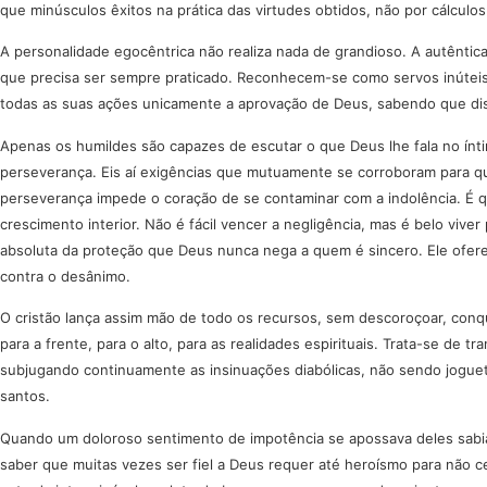
que minúsculos êxitos na prática das virtudes obtidos, não por cálculo
A personalidade egocêntrica não realiza nada de grandioso. A autêntica
que precisa ser sempre praticado. Reconhecem-se como servos inúteis, 
todas as suas ações unicamente a aprovação de Deus, sabendo que disto
Apenas os humildes são capazes de escutar o que Deus lhe fala no ínti
perseverança. Eis aí exigências que mutuamente se corroboram para que
perseverança impede o coração de se contaminar com a indolência. É qu
crescimento interior. Não é fácil vencer a negligência, mas é belo vive
absoluta da proteção que Deus nunca nega a quem é sincero. Ele ofer
contra o desânimo.
O cristão lança assim mão de todo os recursos, sem descoroçoar, conqu
para a frente, para o alto, para as realidades espirituais. Trata-se de
subjugando continuamente as insinuações diabólicas, não sendo joguete
santos.
Quando um doloroso sentimento de impotência se apossava deles sabiam
saber que muitas vezes ser fiel a Deus requer até heroísmo para não 