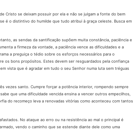
de Cristo se deixam possuir por ela e não se julgam a fonte do bem
e é o distintivo do humilde que tudo atribui à graça celeste. Busca em
etanto, as sendas da santificação supõem muita constância, paciência e
menta a firmeza da vontade, a paciência vence as dificuldades e a
rama a preguiça o tédio sobre os esforços necessários para o
sobre os bons propósitos. Estes devem ser resguardados pela confiança
m em vista que é agradar em tudo o seu Senhor numa luta sem tréguas
três vezes santo. Cumpre forçar a potência interior, rompendo sempre
tão sabe que uma dificuldade vencida ensina a vencer outros empecilhos,
orfia do recomeço leva a renovadas vitórias como aconteceu com tantos
stados. No ataque ao erro ou na resistência ao mal o principal é
desarmado, vendo o caminho que se estende diante dele como uma