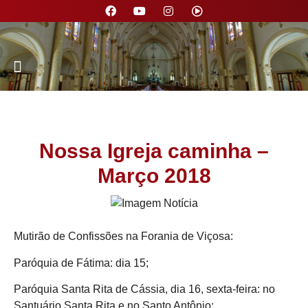
Nossa Paróquia
Nossa Igreja caminha –
Março 2018
Mutirão de Confissões na Forania de Viçosa:
Paróquia de Fátima: dia 15;
Paróquia Santa Rita de Cássia, dia 16, sexta-feira: no
Santuário Santa Rita e no Santo Antônio;