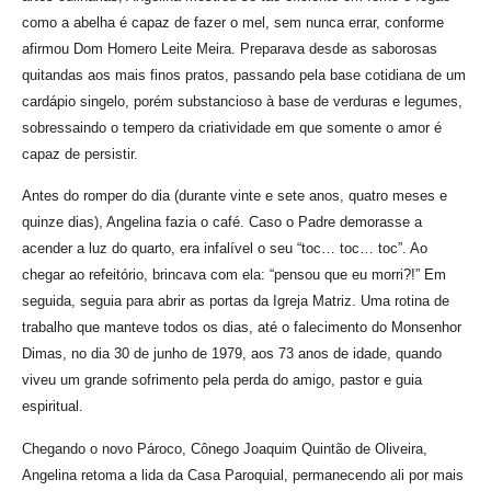
como a abelha é capaz de fazer o mel, sem nunca errar, conforme
afirmou Dom Homero Leite Meira. Preparava desde as saborosas
quitandas aos mais finos pratos, passando pela base cotidiana de um
cardápio singelo, porém substancioso à base de verduras e legumes,
sobressaindo o tempero da criatividade em que somente o amor é
capaz de persistir.
Antes do romper do dia (durante vinte e sete anos, quatro meses e
quinze dias), Angelina fazia o café. Caso o Padre demorasse a
acender a luz do quarto, era infalível o seu “toc… toc… toc”. Ao
chegar ao refeitório, brincava com ela: “pensou que eu morri?!” Em
seguida, seguia para abrir as portas da Igreja Matriz. Uma rotina de
trabalho que manteve todos os dias, até o falecimento do Monsenhor
Dimas, no dia 30 de junho de 1979, aos 73 anos de idade, quando
viveu um grande sofrimento pela perda do amigo, pastor e guia
espiritual.
Chegando o novo Pároco, Cônego Joaquim Quintão de Oliveira,
Angelina retoma a lida da Casa Paroquial, permanecendo ali por mais