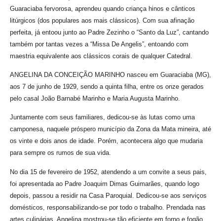
Guaraciaba fervorosa, aprendeu quando criança hinos e cânticos
litúrgicos (dos populares aos mais clássicos). Com sua afinação
perfeita, já entoou junto ao Padre Zezinho o “Santo da Luz”, cantando
também por tantas vezes a “Missa De Angelis”, entoando com
maestria equivalente aos clássicos corais de qualquer Catedral.
ANGELINA DA CONCEIÇÃO MARINHO nasceu em Guaraciaba (MG),
aos 7 de junho de 1929, sendo a quinta filha, entre os onze gerados
pelo casal João Barnabé Marinho e Maria Augusta Marinho.
Juntamente com seus familiares, dedicou-se às lutas como uma
camponesa, naquele próspero município da Zona da Mata mineira, até
os vinte e dois anos de idade. Porém, acontecera algo que mudaria
para sempre os rumos de sua vida.
No dia 15 de fevereiro de 1952, atendendo a um convite a seus pais,
foi apresentada ao Padre Joaquim Dimas Guimarães, quando logo
depois, passou a residir na Casa Paroquial. Dedicou-se aos serviços
domésticos, responsabilizando-se por todo o trabalho. Prendada nas
artes culinárias, Angelina mostrou-se tão eficiente em forno e fogão