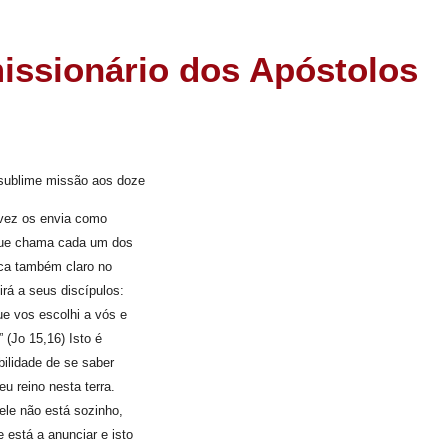
issionário dos Apóstolos
sublime missão aos doze
 vez os envia como
 que chama cada um dos
fica também claro no
rá a seus discípulos:
ue vos escolhi a vós e
 (Jo 15,16) Isto é
ilidade de se saber
u reino nesta terra.
ele não está sozinho,
 está a anunciar e isto