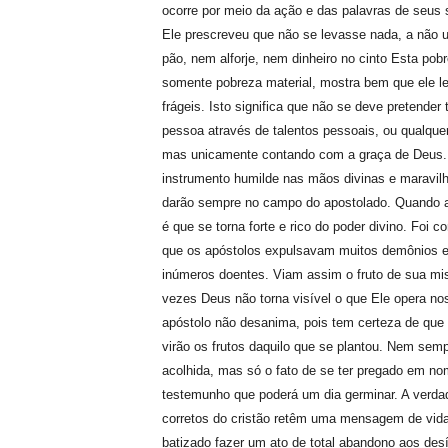
ocorre por meio da ação e das palavras de seus 
Ele prescreveu que não se levasse nada, a não 
pão, nem alforje, nem dinheiro no cinto Esta pob
somente pobreza material, mostra bem que ele 
frágeis. Isto significa que não se deve pretender
pessoa através de talentos pessoais, ou qualquer ar
mas unicamente contando com a graça de Deus
instrumento humilde nas mãos divinas e maravil
darão sempre no campo do apostolado. Quando a
é que se torna forte e rico do poder divino. Foi 
que os apóstolos expulsavam muitos demônios 
inúmeros doentes. Viam assim o fruto de sua m
vezes Deus não torna visível o que Ele opera n
apóstolo não desanima, pois tem certeza de qu
virão os frutos daquilo que se plantou. Nem sem
acolhida, mas só o fato de se ter pregado em n
testemunho que poderá um dia germinar. A verda
corretos do cristão retêm uma mensagem de vid
batizado fazer um ato de total abandono aos desí