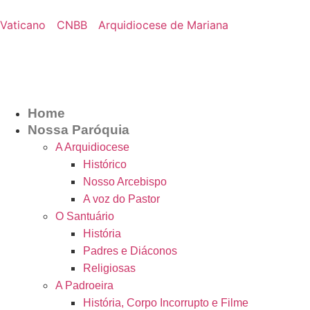
Vaticano
CNBB
Arquidiocese de Mariana
Home
Nossa Paróquia
A Arquidiocese
Histórico
Nosso Arcebispo
A voz do Pastor
O Santuário
História
Padres e Diáconos
Religiosas
A Padroeira
História, Corpo Incorrupto e Filme