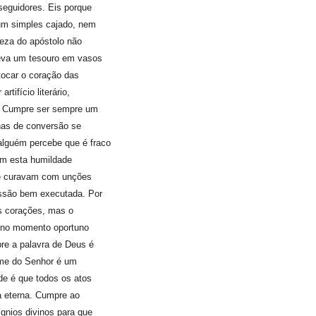
seguidores. Eis porque
um simples cajado, nem
reza do apóstolo não
leva um tesouro em vasos
 tocar o coração das
tifício literário,
. Cumpre ser sempre um
has de conversão se
lguém percebe que é fraco
com esta humildade
e curavam com unções
issão bem executada. Por
os corações, mas o
e no momento oportuno
pre a palavra de Deus é
ome do Senhor é um
de é que todos os atos
a eterna. Cumpre ao
gnios divinos para que