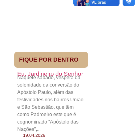
FIQUE POR DENTRO
Eu, Jardineiro do Senhor
Naquele sábado, véspera da
solenidade da conversão do
Apóstolo Paulo, além das
festividades nos bairros União
e São Sebastião, que têm
como Padroeiro este que é
cognominado “Apóstolo das
Nações”,...
19.04.2026