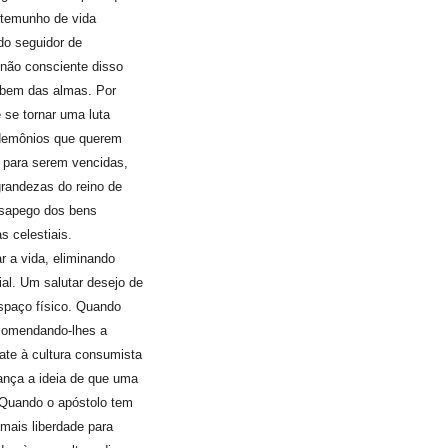
stemunho de vida
 do seguidor de
 não consciente disso
e bem das almas. Por
 se tornar uma luta
a demônios que querem
m para serem vencidas,
grandezas do reino de
esapego dos bens
s celestiais.
r a vida, eliminando
l. Um salutar desejo de
spaço físico. Quando
ecomendando-lhes a
ate à cultura consumista
ança a ideia de que uma
 Quando o apóstolo tem
mais liberdade para