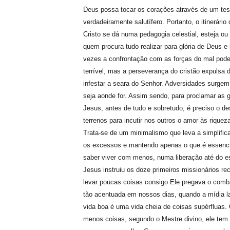
Deus possa tocar os corações através de um te
verdadeiramente salutífero. Portanto, o itinerário
Cristo se dá numa pedagogia celestial, esteja ou
quem procura tudo realizar para glória de Deus 
vezes a confrontação com as forças do mal pode
terrível, mas a perseverança do cristão expuls
infestar a seara do Senhor. Adversidades surge
seja aonde for. Assim sendo, para proclamar as 
Jesus, antes de tudo e sobretudo, é preciso o d
terrenos para incutir nos outros o amor às riqueza
Trata-se de um minimalismo que leva a simplifica
os excessos e mantendo apenas o que é essencia
saber viver com menos, numa liberação até do e
Jesus instruiu os doze primeiros missionários r
levar poucas coisas consigo Ele pregava o comb
tão acentuada em nossos dias, quando a mídia l
vida boa é uma vida cheia de coisas supérfluas.
menos coisas, segundo o Mestre divino, ele tem 