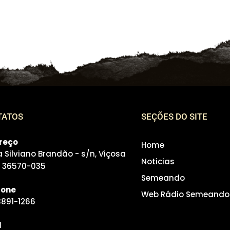
TATOS
SEÇÕES DO SITE
reço
Home
 Silviano Brandão - s/n, Viçosa
Noticias
, 36570-035
Semeando
fone
Web Rádio Semeando
3891-1266
l