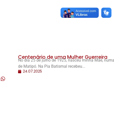
Centenário de uma Mulher Guerreira
No dia 25 de julho de 1925, nasceu minha Mãe, numa
de Matipó. Na Pia Batismal recebeu...
24.07.2025