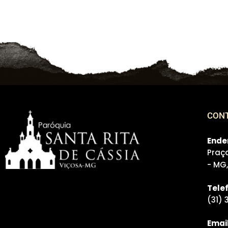
CON
Ende
Praça
- MG
Tele
(31) 
Emai