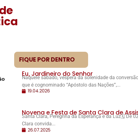
 de
tica
FIQUE POR DENTRO
Eu, Jardineiro do Senhor
Naquele sábado, véspera da solenidade da conversão 
ão
que é cognominado “Apóstolo das Nações”,...
19.04.2026
Novena e Festa de Santa Clara de Assis
Santa Clara, Peregrina da Esperança e da Luz🗓️ De
Clara convida...
26.07.2025