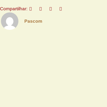
Compartilhar:
Pascom