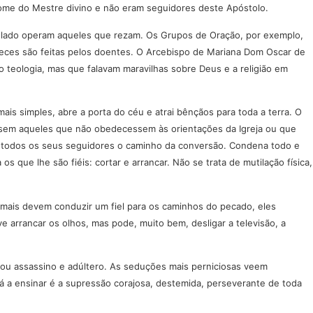
ome do Mestre divino e não eram seguidores deste Apóstolo.
tolado operam aqueles que rezam. Os Grupos de Oração, por exemplo,
reces são feitas pelos doentes. O Arcebispo de Mariana Dom Oscar de
o teologia, mas que falavam maravilhas sobre Deus e a religião em
s simples, abre a porta do céu e atrai bênçãos para toda a terra. O
essem aqueles que não obedecessem às orientações da Igreja ou que
ra todos os seus seguidores o caminho da conversão. Condena todo e
ue lhe são fiéis: cortar e arrancar. Não se trata de mutilação física,
amais devem conduzir um fiel para os caminhos do pecado, eles
arrancar os olhos, mas pode, muito bem, desligar a televisão, a
nou assassino e adúltero. As seduções mais perniciosas veem
tá a ensinar é a supressão corajosa, destemida, perseverante de toda