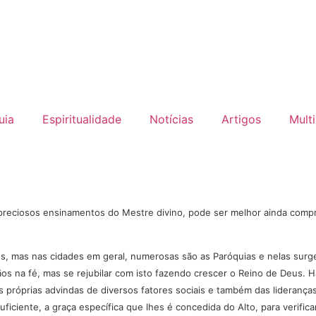
uia
Espiritualidade
Notícias
Artigos
Mult
preciosos ensinamentos do Mestre divino, pode ser melhor ainda comp
s, mas nas cidades em geral, numerosas são as Paróquias e nelas surg
 na fé, mas se rejubilar com isto fazendo crescer o Reino de Deus. Há,
próprias advindas de diversos fatores sociais e também das lideranças
iciente, a graça específica que lhes é concedida do Alto, para verifica