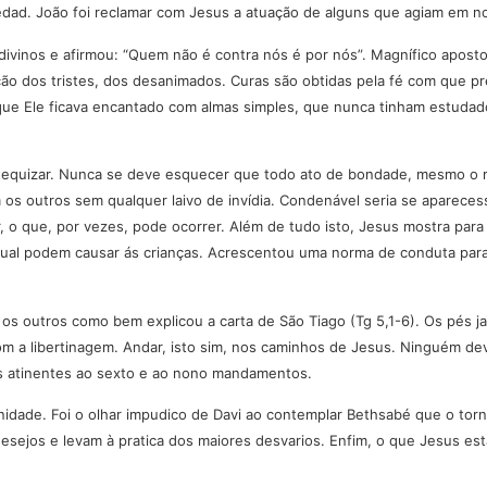
dad. João foi reclamar com Jesus a atuação de alguns que agiam em n
ivinos e afirmou: “Quem não é contra nós é por nós”. Magnífico apos
ão dos tristes, dos desanimados. Curas são obtidas pela fé com que p
er que Ele ficava encantado com almas simples, que nunca tinham estudad
tequizar. Nunca se deve esquecer que todo ato de bondade, mesmo o mai
 os outros sem qualquer laivo de invídia. Condenável seria se aparec
, o que, por vezes, pode ocorrer. Além de tudo isto, Jesus mostra pa
l podem causar ás crianças. Acrescentou uma norma de conduta para os q
os outros como bem explicou a carta de São Tiago (Tg 5,1-6). Os pés j
a libertinagem. Andar, isto sim, nos caminhos de Jesus. Ninguém deve 
os atinentes ao sexto e ao nono mandamentos.
nidade. Foi o olhar impudico de Davi ao contemplar Bethsabé que o tor
esejos e levam à pratica dos maiores desvarios. Enfim, o que Jesus es