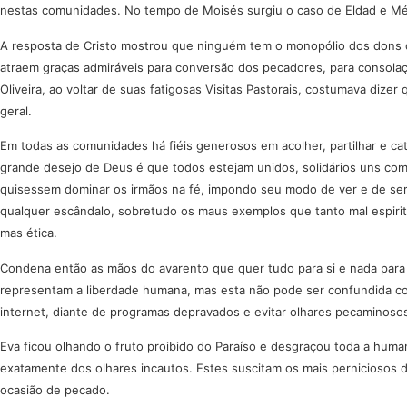
nestas comunidades. No tempo de Moisés surgiu o caso de Eldad e Mé
A resposta de Cristo mostrou que ninguém tem o monopólio dos dons d
atraem graças admiráveis para conversão dos pecadores, para consolaç
Oliveira, ao voltar de suas fatigosas Visitas Pastorais, costumava diz
geral.
Em todas as comunidades há fiéis generosos em acolher, partilhar e ca
grande desejo de Deus é que todos estejam unidos, solidários uns com
quisessem dominar os irmãos na fé, impondo seu modo de ver e de ser
qualquer escândalo, sobretudo os maus exemplos que tanto mal espiritua
mas ética.
Condena então as mãos do avarento que quer tudo para si e nada para 
representam a liberdade humana, mas esta não pode ser confundida com 
internet, diante de programas depravados e evitar olhares pecaminos
Eva ficou olhando o fruto proibido do Paraíso e desgraçou toda a huma
exatamente dos olhares incautos. Estes suscitam os mais perniciosos d
ocasião de pecado.