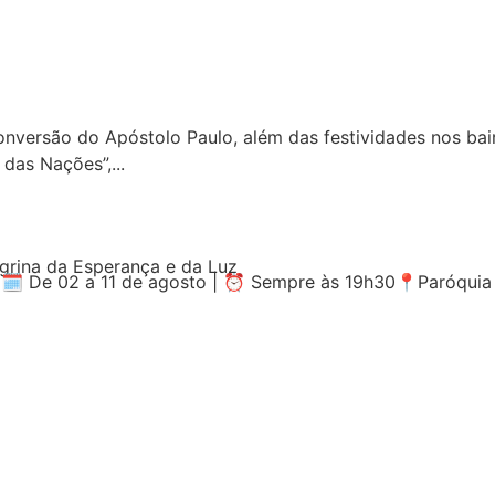
nversão do Apóstolo Paulo, além das festividades nos ba
das Nações”,...
egrina da Esperança e da Luz
z🗓️ De 02 a 11 de agosto | ⏰ Sempre às 19h30📍Paróquia