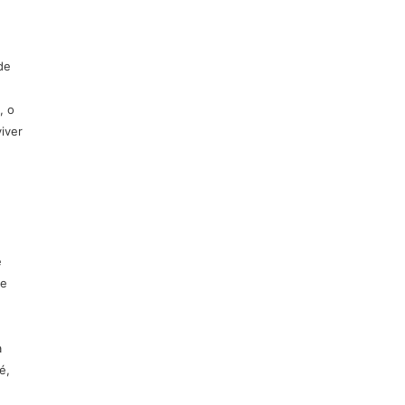
e
de
, o
iver
e
je
a
é,