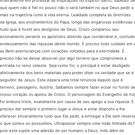
inteiramente em professar as inspirações do Espírito Santo, sabedor d
que quem não é fiel no pouco não o será também no que Deus pedir a
mais na trajetória rumo à vida eterna. Lealdade completa às diretrizes
da Igreja, aos ensinamentos do Papa, longe das enganosas evidências 
tudo que é hostil aos desígnios de Deus. Cristo completou seu
ensinamento perante os apóstolos dizendo que condenável é, contudo
endeusamento das riquezas deste mundo. É preciso todo cuidado em v
as Bem-aventuranças com corações voltados para a eternidade. É
preciso não se deixar absorver por algo terreno que comprometa a
entrada no reino celeste. Seja como for, o principal é estar desligado
afetivamente dos bens materiais para poder dizer na verdade que se é
seguidor de Jesus. Este espera uma total renúncia daquilo que é
terreno, passageiro, ilusório. Saibamos sempre fazer ecoar no fundo d
nosso coração os apelos de Cristo. O personagem do Evangelho de ho
foi embora triste, exatamente por causa de seu apego a sua riqueza. É
preciso dar sempre o primeiro lugar a Jesus e estar disposto a lhe
oferecer sinceramente tudo que Ele pedir, a entregar a Ele sem reserv
o que somos ou possuímos. Ultrapassar sempre uma visão limitada da f
pois esta supõe uma adesão do ser humano a Deus, indo além do