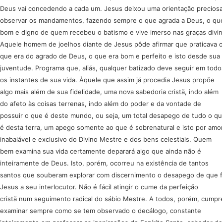
Deus vai concedendo a cada um. Jesus deixou uma orientação preciosa
observar os mandamentos, fazendo sempre o que agrada a Deus, o qu
bom e digno de quem recebeu o batismo e vive imerso nas graças divi
Aquele homem de joelhos diante de Jesus pôde afirmar que praticava 
que era do agrado de Deus, o que era bom e perfeito e isto desde sua
juventude. Programa que, aliás, qualquer batizado deve seguir em todo
os instantes de sua vida. Àquele que assim já procedia Jesus propõe
algo mais além de sua fidelidade, uma nova sabedoria cristã, indo além
do afeto às coisas terrenas, indo além do poder e da vontade de
possuir o que é deste mundo, ou seja, um total desapego de tudo o q
é desta terra, um apego somente ao que é sobrenatural e isto por amo
inabalável e exclusivo do Divino Mestre e dos bens celestiais. Quem
bem examina sua vida certamente deparará algo que ainda não é
inteiramente de Deus. Isto, porém, ocorreu na existência de tantos
santos que souberam explorar com discernimento o desapego de que f
Jesus a seu interlocutor. Não é fácil atingir o cume da perfeição
cristã num seguimento radical do sábio Mestre. A todos, porém, cumpr
examinar sempre como se tem observado o decálogo, constante