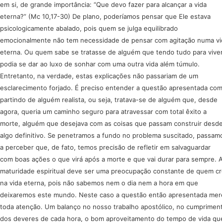
em si, de grande importância: “Que devo fazer para alcançar a vida
eterna?” (Mc 10,17-30) De plano, poderíamos pensar que Ele estava
psicologicamente abalado, pois quem se julga equilibrado
emocionalmente não tem necessidade de pensar com agitação numa vi
eterna. Ou quem sabe se tratasse de alguém que tendo tudo para vive
podia se dar ao luxo de sonhar com uma outra vida além túmulo.
Entretanto, na verdade, estas explicações não passariam de um
esclarecimento forjado. É preciso entender a questão apresentada co
partindo de alguém realista, ou seja, tratava-se de alguém que, desde
agora, queria um caminho seguro para atravessar com total êxito a
morte, alguém que desejava com as coisas que passam construir desde
algo definitivo. Se penetramos a fundo no problema suscitado, passam
a perceber que, de fato, temos precisão de refletir em salvaguardar
com boas ações o que virá após a morte e que vai durar para sempre. 
maturidade espiritual deve ser uma preocupação constante de quem c
na vida eterna, pois não sabemos nem o dia nem a hora em que
deixaremos este mundo. Neste caso a questão então apresentada me
toda atenção. Um balanço no nosso trabalho apostólico, no cumprimen
dos deveres de cada hora, o bom aproveitamento do tempo de vida qu