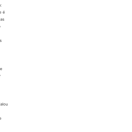
:
e é
nas
o
s
ue
r
alou
e