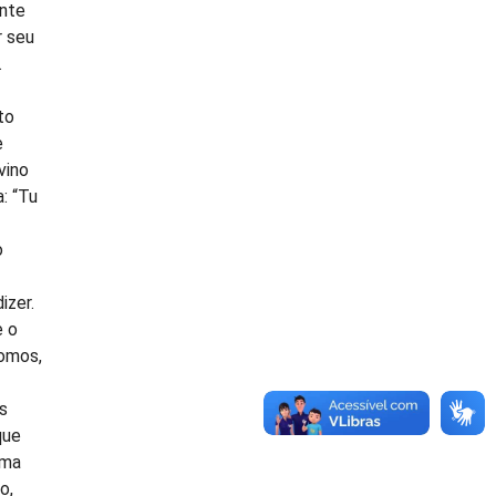
ente
r seu
.
to
e
vino
: “Tu
o
izer.
e o
somos,
s
que
uma
o,