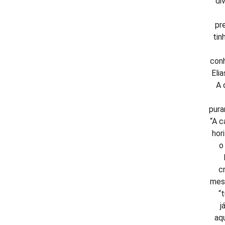
di
pr
tin
con
Eli
A 
pura
“A c
hor
o
c
mesm
“
j
aq