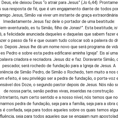
 Deus, ele deixou Deus “o atrair para Jesus” (Jo 6,44). Prontam
 sua resposta de fé, que é um engajamento diante de todos po
amigo Jesus, Simão vai viver um instante de graça extraordinária
Imediatamente Jesus faz dele o portador de uma beatitude:
Bem-aventurado, es tu Simão, filho de Jonas!”. Esta beatitude, is
é, a felicidade anunciada daqueles e daquelas que sabem fazer 
azer o passo da fé e que ousam tudo colocar sob a palavra do di
o. Depois Jesus lhe dá um nome novo que será programa de vida
es Pedro e sobre esta pedra edificarei aminha Igreja”. Eis aí uma
palavra criadora e recriadora. Jesus diz e faz. Doravante Simão, 
pescador, será rochedo de fundação para a Igreja de Jesus. A
riência de Simão Pedro, de Simão o Rochedo, tem muito a nos d
m efeito, é seu privilégio ser a pedra de fundação, o porta-voz 
nsável dos Doze, o segundo pastor depois de Jesus. Nós não 
de nossa parte, senão pedras vivas, inseridas na construção.
Entretanto, num certo sentido e a nosso nível, nós temos que no
rnarmos pedra de fundação, seja para a família, seja para a obra 
s é confiada, seja para todos aqueles sobre os quais temos alg
nfluência, seja para todos aqueles que se engajam num apostolad