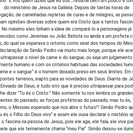
vino “E vós quem dizeis que eu sou”, resume bem um pouco a tôn
do ministério de Jesus na Galileia. Depois de tantas horas de
egação, de caminhadas repletas de curas e de milagres, as pess
ham opiniões diversas sobre quem era Cristo que a tantos fascin
No máximo eles tinham a ideia de compará-lo a personagens já
hecidos como Jeremias ou João Batista ou ainda a um profeta 
as, do qual se esperava o retorno como sinal dos tempos do Mess
declaração de Simão Pedro vai muito mais longe, porque ele ace
ultrapassar o nível da carne e do sangue, ou seja um julgamento
mente humano e com os critérios habituais das sociedades hum
arne e o sangue” é o homem deixado preso em seus limites. Em
izontes terrenos, inapto para as novidades de Deus. Diante de J
 Enviado de Deus, é tudo isto que é preciso ultrapassar para pod
lhe dizer “Tu és o Cristo.” Não somente tu nos lembra os grande
rentes do passado, as forças proféticas do passado, mas tu és, 
o, o Messias esperado que nos abre o futuro”! Simão Pedro aj
tu és o Filho do Deus vivo” e assim ele ousa declarar o mistério q
á o fascina na pessoa de Jesus, pois ele age, ele fala, ele vive pa
uele que ele ternamente chama “meu Pai”. Simão deixou-se ilumi