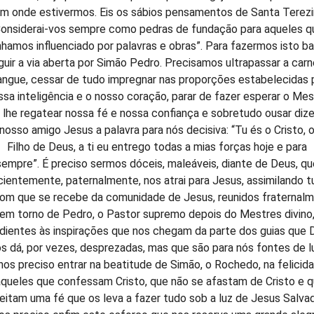
im onde estivermos. Eis os sábios pensamentos de Santa Terezi
Considerai-vos sempre como pedras de fundação para aqueles q
hamos influenciado por palavras e obras”. Para fazermos isto b
guir a via aberta por Simão Pedro. Precisamos ultrapassar a carn
angue, cessar de tudo impregnar nas proporções estabelecidas 
ssa inteligência e o nosso coração, parar de fazer esperar o Mes
 lhe regatear nossa fé e nossa confiança e sobretudo ousar dize
nosso amigo Jesus a palavra para nós decisiva: “Tu és o Cristo, 
Filho de Deus, a ti eu entrego todas a mias forças hoje e para
sempre”. É preciso sermos dóceis, maleáveis, diante de Deus, qu
cientemente, paternalmente, nos atrai para Jesus, assimilando t
om que se recebe da comunidade de Jesus, reunidos fraternal
em torno de Pedro, o Pastor supremo depois do Mestres divino
dientes às inspirações que nos chegam da parte dos guias que 
s dá, por vezes, desprezadas, mas que são para nós fontes de l
nos preciso entrar na beatitude de Simão, o Rochedo, na felicid
queles que confessam Cristo, que não se afastam de Cristo e 
eitam uma fé que os leva a fazer tudo sob a luz de Jesus Salvad