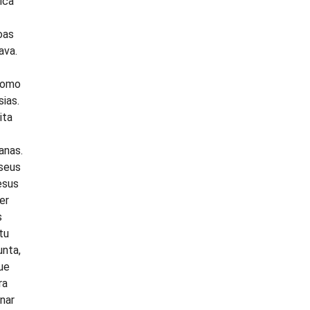
ica
oas
ava.
como
ias.
ita
anas.
 seus
esus
er
s
tu
unta,
ue
ra
nar