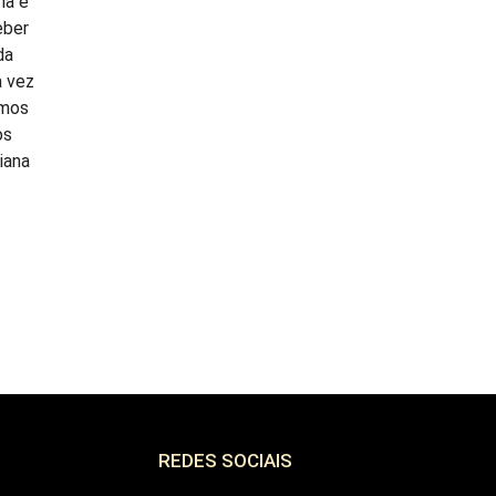
ia e
eber
da
a vez
amos
os
iana
REDES SOCIAIS