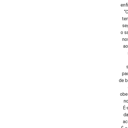
enf
“
ten
se
o s
no
ao
pa
de b
obe
no
É-
da
ac