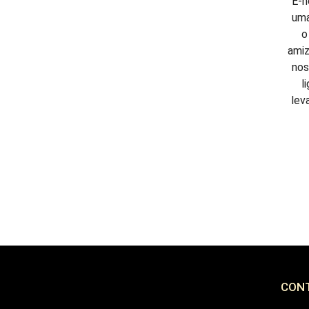
É-n
uma
o
amiz
nos
l
lev
CON