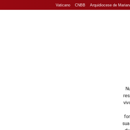
Vaticano
CNBB
Arquidiocese de Marian
Home
Nossa Paró
Nu
res
viv
fo
sua