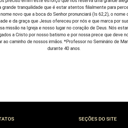
os preciso enfim este esforço que nos reserva uma grande alegr
 grande tranquilidade que é estar atentos filialmente para perc
 nome novo que a boca do Senhor pronunciará (Is 62,2), o nome 
ade e da graça que Jesus ofereceu por nós e que marca por su
sa missão na Igreja e nosso lugar no coração de Deus. Nós est
igados a Cristo por nosso batismo e por nossa prece que deve n
ar ao caminho de nossos irmãos. *Professor no Seminário de Mar
durante 40 anos.
TATOS
SEÇÕES DO SITE