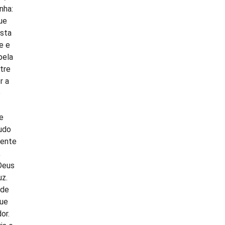
nha:
ue
asta
e e
pela
tre
r a
o
e
udo
mente
,
Deus
uz.
ade
que
or.