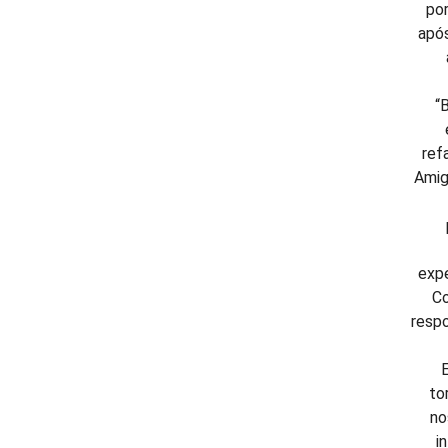
por
após
“
ref
Amig
expe
Co
respo
to
no
i