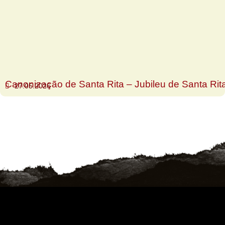
Canonização de Santa Rita – Jubileu de Santa Rit
27.05.2026