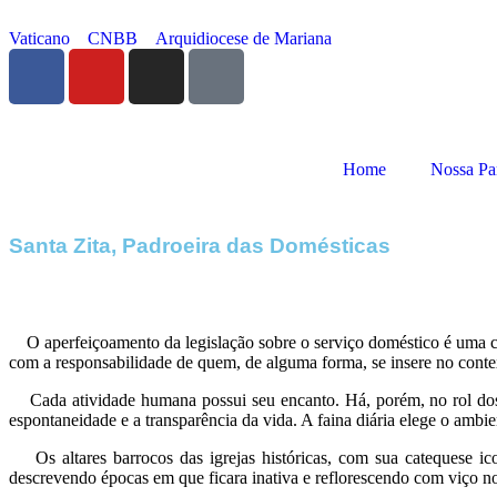
Vaticano
CNBB
Arquidiocese de Mariana
Home
Nossa Pa
Santa Zita, Padroeira das Domésticas
O aperfeiçoamento da legislação sobre o serviço doméstico é uma con
com a responsabilidade de quem, de alguma forma, se insere no context
Cada atividade humana possui seu encanto. Há, porém, no rol dos af
espontaneidade e a transparência da vida. A faina diária elege o ambi
Os altares barrocos das igrejas históricas, com sua catequese ic
descrevendo épocas em que ficara inativa e reflorescendo com viço nou