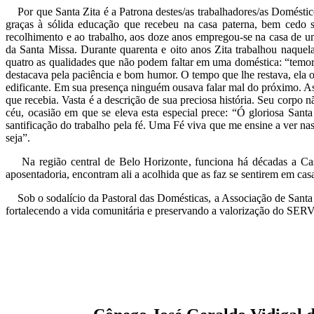
Por que Santa Zita é a Patrona destes/as trabalhadores/as Domésticos
graças à sólida educação que recebeu na casa paterna, bem cedo 
recolhimento e ao trabalho, aos doze anos empregou-se na casa de uma
da Santa Missa. Durante quarenta e oito anos Zita trabalhou naque
quatro as qualidades que não podem faltar em uma doméstica: “temor d
destacava pela paciência e bom humor. O tempo que lhe restava, ela o
edificante. Em sua presença ninguém ousava falar mal do próximo. As 
que recebia. Vasta é a descrição de sua preciosa história. Seu corpo 
céu, ocasião em que se eleva esta especial prece: “Ó gloriosa Santa
santificação do trabalho pela fé. Uma Fé viva que me ensine a ver na
seja”.
Na região central de Belo Horizonte, funciona há décadas a Casa 
aposentadoria, encontram ali a acolhida que as faz se sentirem em casa
Sob o sodalício da Pastoral das Domésticas, a Associação de Santa Z
fortalecendo a vida comunitária e preservando a valorização do