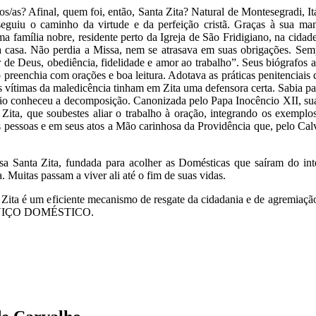
/as? Afinal, quem foi, então, Santa Zita? Natural de Montesegradi, Itál
seguiu o caminho da virtude e da perfeição cristã. Graças à sua ma
 família nobre, residente perto da Igreja de São Fridigiano, na cidad
la casa. Não perdia a Missa, nem se atrasava em suas obrigações. Se
e Deus, obediência, fidelidade e amor ao trabalho”. Seus biógrafos at
 preenchia com orações e boa leitura. Adotava as práticas penitenciais
vítimas da maledicência tinham em Zita uma defensora certa. Sabia parti
não conheceu a decomposição. Canonizada pelo Papa Inocêncio XII, sua f
 Zita, que soubestes aliar o trabalho à oração, integrando os exemplo
s pessoas e em seus atos a Mão carinhosa da Providência que, pelo Cal
Santa Zita, fundada para acolher as Domésticas que saíram do inter
. Muitas passam a viver ali até o fim de suas vidas.
ita é um eficiente mecanismo de resgate da cidadania e de agremiação
 SERVIÇO DOMÉSTICO.