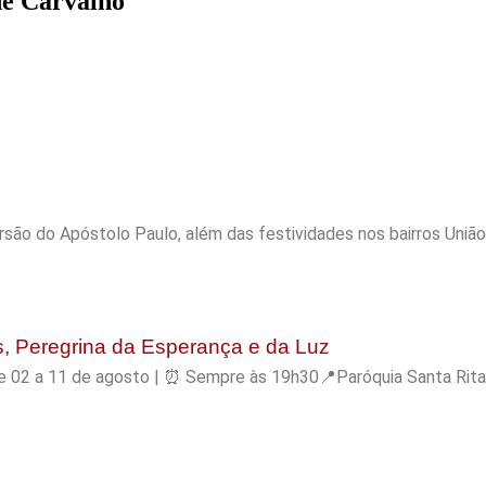
de Carvalho
são do Apóstolo Paulo, além das festividades nos bairros Uniã
s, Peregrina da Esperança e da Luz
️ De 02 a 11 de agosto | ⏰ Sempre às 19h30📍Paróquia Santa Ri