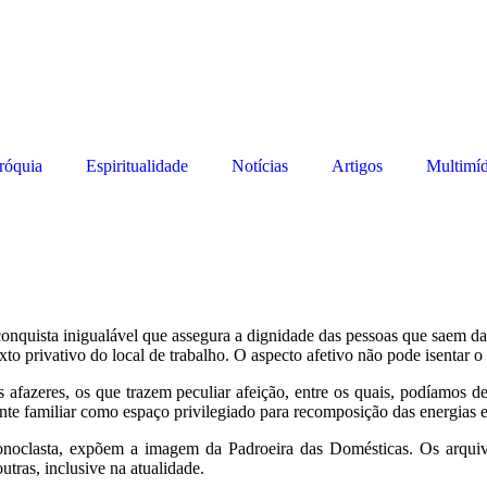
róquia
Espiritualidade
Notícias
Artigos
Multimíd
quista inigualável que assegura a dignidade das pessoas que saem da su
o privativo do local de trabalho. O aspecto afetivo não pode isentar o 
azeres, os que trazem peculiar afeição, entre os quais, podíamos dest
ente familiar como espaço privilegiado para recomposição das energias e
onoclasta, expõem a imagem da Padroeira das Domésticas. Os arquivo
tras, inclusive na atualidade.