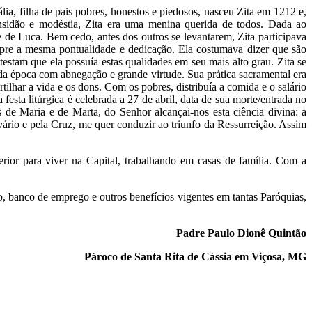
ia, filha de pais pobres, honestos e piedosos, nasceu Zita em 1212 e,
nsidão e modéstia, Zita era uma menina querida de todos. Dada ao
e de Luca. Bem cedo, antes dos outros se levantarem, Zita participava
mpre a mesma pontualidade e dedicação. Ela costumava dizer que são
estam que ela possuía estas qualidades em seu mais alto grau. Zita se
 da época com abnegação e grande virtude. Sua prática sacramental era
lhar a vida e os dons. Com os pobres, distribuía a comida e o salário
esta litúrgica é celebrada a 27 de abril, data de sua morte/entrada no
s de Maria e de Marta, do Senhor alcançai-nos esta ciência divina: a
vário e pela Cruz, me quer conduzir ao triunfo da Ressurreição. Assim
ior para viver na Capital, trabalhando em casas de família. Com a
, banco de emprego e outros benefícios vigentes em tantas Paróquias,
Padre Paulo Dionê Quintão
Pároco de Santa Rita de Cássia em Viçosa, MG