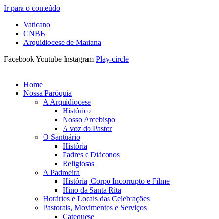
Ir para o conteúdo
Vaticano
CNBB
Arquidiocese de Mariana
Facebook
Youtube
Instagram
Play-circle
Home
Nossa Paróquia
A Arquidiocese
Histórico
Nosso Arcebispo
A voz do Pastor
O Santuário
História
Padres e Diáconos
Religiosas
A Padroeira
História, Corpo Incorrupto e Filme
Hino da Santa Rita
Horários e Locais das Celebrações
Pastorais, Movimentos e Serviços
Catequese