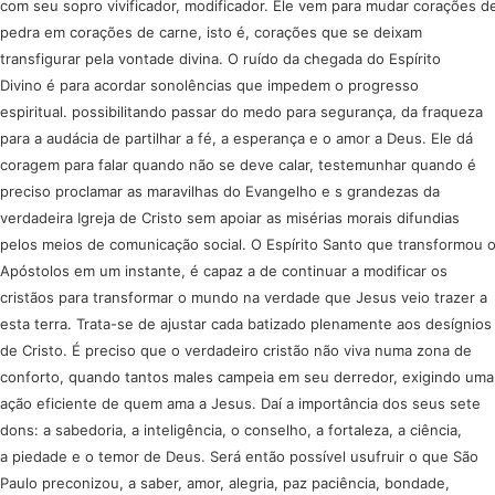
com seu sopro vivificador, modificador. Ele vem para mudar corações d
pedra em corações de carne, isto é, corações que se deixam
transfigurar pela vontade divina. O ruído da chegada do Espírito
Divino é para acordar sonolências que impedem o progresso
espiritual. possibilitando passar do medo para segurança, da fraqueza
para a audácia de partilhar a fé, a esperança e o amor a Deus. Ele dá
coragem para falar quando não se deve calar, testemunhar quando é
preciso proclamar as maravilhas do Evangelho e s grandezas da
verdadeira Igreja de Cristo sem apoiar as misérias morais difundias
pelos meios de comunicação social. O Espírito Santo que transformou 
Apóstolos em um instante, é capaz a de continuar a modificar os
cristãos para transformar o mundo na verdade que Jesus veio trazer a
esta terra. Trata-se de ajustar cada batizado plenamente aos desígnios
de Cristo. É preciso que o verdadeiro cristão não viva numa zona de
conforto, quando tantos males campeia em seu derredor, exigindo uma
ação eficiente de quem ama a Jesus. Daí a importância dos seus sete
dons: a sabedoria, a inteligência, o conselho, a fortaleza, a ciência,
a piedade e o temor de Deus. Será então possível usufruir o que São
Paulo preconizou, a saber, amor, alegria, paz paciência, bondade,