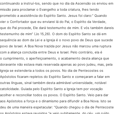
continuando a instruí-los, sendo que no dia da Ascensão os enviou em
missão para proclamar o Evangelho a toda criatura, lhes tendo
prometido a assistência do Espírito Santo. Jesus foi claro:” Quando
vier o Confortador que eu enviarei lá do Pai, o Espírito da Verdade,
que do Pai procede, Ele dará testemunho de mim. E vós também dareis
testemunho de mim” (Jo 15,26). O dom do Espírito Santo se dá em
sequência ao dom da Lei e a Igreja é o novo povo de Deus que sucede
povo de Israel. A Boa Nova trazida por Jesus não marcou uma ruptura
com a aliança concluída entre Deus e Israel. Pelo contrário, ela é
o cumprimento, o aperfeiçoamento, o acabamento desta aliança que
doravante não estava mais reservada apenas ao povo judeu, mas, pela
Igreja se estenderia a todos os povos. No dia de Pentecostes os
Apóstolos ficaram repletos do Espírito Santo e começaram a falar em
outras línguas, sinal também desta admirável universidade, notável
catolicidade. Guiada pelo Espírito Santo a Igreja tem por vocação
acolher e reconciliar todos os povos. O Espírito Santo. Veio para dar
aos Apóstolos a força e o dinamismo para difundir a Boa Nova. Isto se
deu de uma maneira espetacular: “Quando chegou o dia de Pentecoste
os Apóstolos estava reunidos “e veio subitamente, do céu, um ruído,