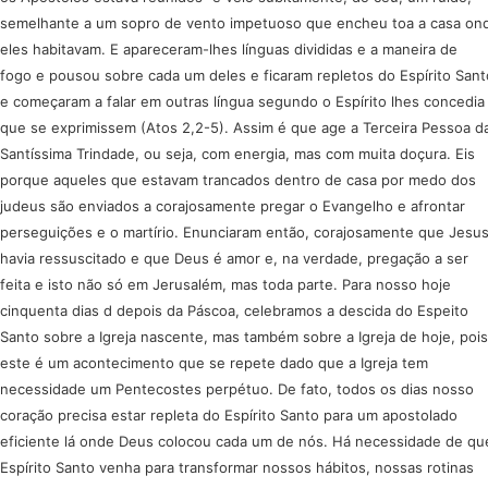
semelhante a um sopro de vento impetuoso que encheu toa a casa on
eles habitavam. E apareceram-lhes línguas divididas e a maneira de
fogo e pousou sobre cada um deles e ficaram repletos do Espírito Sant
e começaram a falar em outras língua segundo o Espírito lhes concedia
que se exprimissem (Atos 2,2-5). Assim é que age a Terceira Pessoa d
Santíssima Trindade, ou seja, com energia, mas com muita doçura. Eis
porque aqueles que estavam trancados dentro de casa por medo dos
judeus são enviados a corajosamente pregar o Evangelho e afrontar
perseguições e o martírio. Enunciaram então, corajosamente que Jesu
havia ressuscitado e que Deus é amor e, na verdade, pregação a ser
feita e isto não só em Jerusalém, mas toda parte. Para nosso hoje
cinquenta dias d depois da Páscoa, celebramos a descida do Espeito
Santo sobre a Igreja nascente, mas também sobre a Igreja de hoje, pois
este é um acontecimento que se repete dado que a Igreja tem
necessidade um Pentecostes perpétuo. De fato, todos os dias nosso
coração precisa estar repleta do Espírito Santo para um apostolado
eficiente lá onde Deus colocou cada um de nós. Há necessidade de qu
Espírito Santo venha para transformar nossos hábitos, nossas rotinas