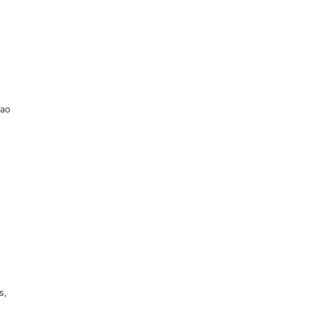
 ao
s,