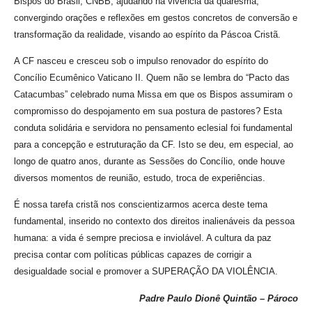
Bispos do Brasil, CNBB, ajudando na vivência da quaresma,
convergindo orações e reflexões em gestos concretos de conversão e
transformação da realidade, visando ao espírito da Páscoa Cristã.
A CF nasceu e cresceu sob o impulso renovador do espírito do
Concílio Ecumênico Vaticano II. Quem não se lembra do “Pacto das
Catacumbas” celebrado numa Missa em que os Bispos assumiram o
compromisso do despojamento em sua postura de pastores? Esta
conduta solidária e servidora no pensamento eclesial foi fundamental
para a concepção e estruturação da CF. Isto se deu, em especial, ao
longo de quatro anos, durante as Sessões do Concílio, onde houve
diversos momentos de reunião, estudo, troca de experiências.
É nossa tarefa cristã nos conscientizarmos acerca deste tema
fundamental, inserido no contexto dos direitos inalienáveis da pessoa
humana: a vida é sempre preciosa e inviolável. A cultura da paz
precisa contar com políticas públicas capazes de corrigir a
desigualdade social e promover a SUPERAÇÃO DA VIOLÊNCIA.
Padre Paulo Dionê Quintão – Pároco