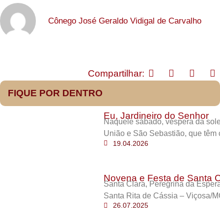
Cônego José Geraldo Vidigal de Carvalho
Compartilhar:
FIQUE POR DENTRO
Eu, Jardineiro do Senhor
Naquele sábado, véspera da sole
União e São Sebastião, que têm 
19.04.2026
Novena e Festa de Santa C
Santa Clara, Peregrina da Esper
Santa Rita de Cássia – Viçosa/M
26.07.2025