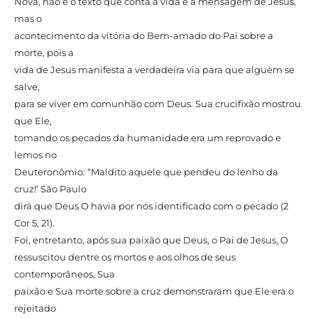
Nova, não é o texto que conta a vida e a mensagem de Jesus,
mas o
acontecimento da vitória do Bem-amado do Pai sobre a
morte, pois a
vida de Jesus manifesta a verdadeira via para que alguém se
salve,
para se viver em comunhão com Deus. Sua crucifixão mostrou
que Ele,
tomando os pecados da humanidade era um reprovado e
lemos no
Deuteronômio: “Maldito aquele que pendeu do lenho da
cruz!’ São Paulo
dirá que Deus O havia por nós identificado com o pecado (2
Cor 5, 21).
Foi, entretanto, após sua paixão que Deus, o Pai de Jesus, O
ressuscitou dentre os mortos e aos olhos de seus
contemporâneos, Sua
paixão e Sua morte sobre a cruz demonstraram que Ele era o
rejeitado