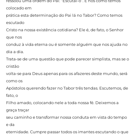
ressoou uma ordem do Pai: “Escutai-o”. E nós como temos
colocado em
prática esta determinação do Pai lá no Tabor? Como temos
escutado
Cristo na nossa existência cotidiana? Ele é, de fato, o Senhor
que nos
conduz à vida eterna ou é somente alguém que nos ajuda no
dia a dia.
Trata-se de uma questão que pode parecer simplista, mas se o
cristão
volta-se para Deus apenas para os afazeres deste mundo, será
como os
Apóstolos querendo fazer no Tabor três tendas. Escutemos, de
fato, o
Filho amado, colocando nele a toda nossa fé. Deixemos a
graça traçar
seu caminho e transformar nossa conduta em vista do tempo
e da
eternidade. Cumpre passar todos os imantes escutando o que